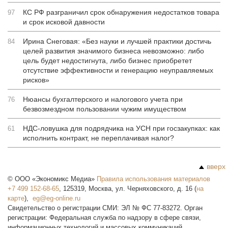
КС РФ разграничил срок обнаружения недостатков товара
97
и срок исковой давности
Ирина Снеговая: «Без науки и лучшей практики достичь
84
целей развития значимого бизнеса невозможно: либо
цель будет недостигнута, либо бизнес приобретет
отсутствие эффективности и генерацию неуправляемых
рисков»
Нюансы бухгалтерского и налогового учета при
76
безвозмездном пользовании чужим имуществом
НДС-ловушка для подрядчика на УСН при госзакупках: как
61
исполнить контракт, не переплачивая налог?
вверх
©
ООО «Экономикс Медиа»
Правила использования материалов
+7 499 152-68-65
,
125319
,
Москва
,
ул. Черняховского, д. 16
(
на
карте
),
Свидетельство о регистрации СМИ: ЭЛ № ФС 77-83272. Орган
регистрации: Федеральная служба по надзору в сфере связи,
информационных технологий и массовых коммуникаций.