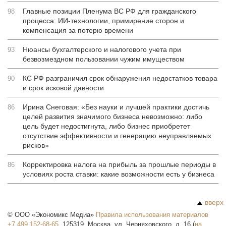
Главные позиции Пленума ВС РФ для гражданского
98
процесса: ИИ-технологии, примирение сторон и
компенсация за потерю времени
Нюансы бухгалтерского и налогового учета при
93
безвозмездном пользовании чужим имуществом
КС РФ разграничил срок обнаружения недостатков товара
90
и срок исковой давности
Ирина Снеговая: «Без науки и лучшей практики достичь
86
целей развития значимого бизнеса невозможно: либо
цель будет недостигнута, либо бизнес приобретет
отсутствие эффективности и генерацию неуправляемых
рисков»
Корректировка налога на прибыль за прошлые периоды в
86
условиях роста ставки: какие возможности есть у бизнеса
вверх
©
ООО «Экономикс Медиа»
Правила использования материалов
+7 499 152-68-65
,
125319
,
Москва
,
ул. Черняховского, д. 16
(
на