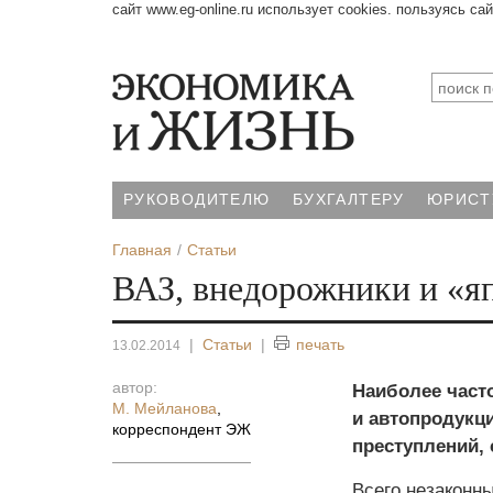
сайт www.eg-online.ru использует cookies. пользуясь са
РУКОВОДИТЕЛЮ
БУХГАЛТЕРУ
ЮРИСТ
Главная
Статьи
ВАЗ, внедорожники и «я
|
Статьи
|
печать
13.02.2014
автор:
Наиболее част
М. Мейланова
,
и автопродукци
корреспондент ЭЖ
преступлений,
Всего незаконн