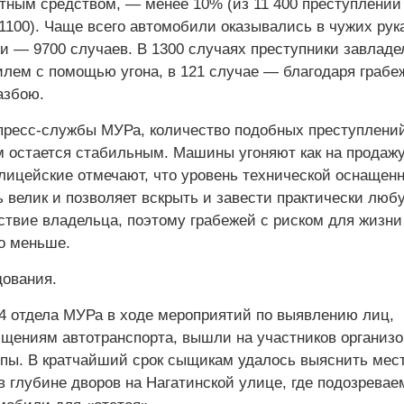
тным средством, — менее 10% (из 11 400 преступлений 
1100). Чаще всего автомобили оказывались в чужих рук
жи — 9700 случаев. В 1300 случаях преступники завладе
лем с помощью угона, в 121 случае — благодаря грабеж
азбою.
ресс-службы МУРа, количество подобных преступлений
 остается стабильным. Машины угоняют как на продажу,
олицейские отмечают, что уровень технической оснащен
 велик и позволяет вскрыть и завести практически люб
ствие владельца, поэтому грабежей с риском для жизни
ло меньше.
ования.
4 отдела ­МУРа в ходе мероприятий по выявлению лиц,
ищениям автотранспорта, вышли на участников организ
ппы. В кратчайший срок сыщикам удалось выяснить мест
в глубине дворов на Нагатинской улице, где подозрева