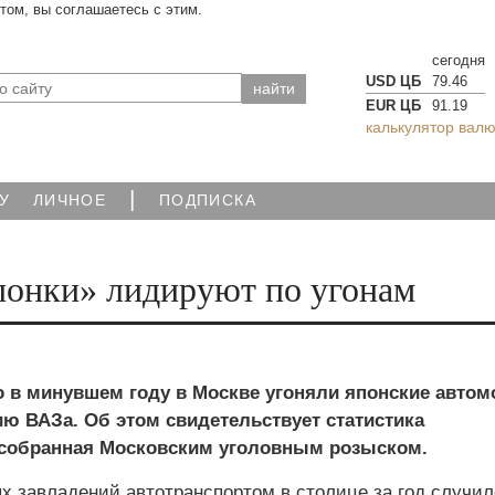
йтом, вы соглашаетесь с этим.
сегодня
USD ЦБ
79.46
EUR ЦБ
91.19
калькулятор валю
|
У
ЛИЧНОЕ
ПОДПИСКА
понки» лидируют по угонам
о в минувшем году в Москве угоняли японские авто
ю ВАЗа. Об этом свидетельствует статис­тика
 собранная Московским уголовным розыском.
ых завладений автотранспортом в столице за год случил