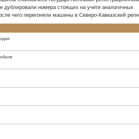
ые дублировали номера стоящих на учете аналогичных
с­ле чего перегоняли ­машины в Северо-Кавказский реги
годии
мобили