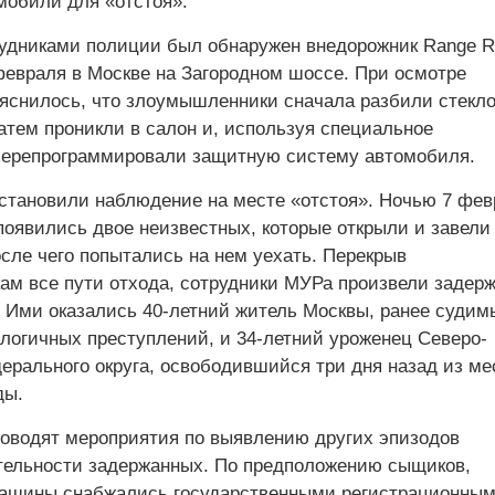
мобили для «отстоя».
рудниками полиции был обнаружен внедорожник Range R
евраля в Москве на Загородном шоссе. При осмотре
снилось, что злоумышленники сначала разбили стекл
атем проникли в салон и, используя специальное
перепрограммировали защитную систему автомобиля.
становили наблюдение на месте «отстоя». Ночью 7 фев
появились двое неизвестных, которые открыли и завели
сле чего попытались на нем уехать. Перекрыв
м все пути отхода, сотрудники МУРа произвели задер
 Ими оказались 40-летний житель Москвы, ранее судим
логичных преступлений, и 34-летний уроженец Северо-
ерального округа, освободившийся три дня назад из ме
ды.
оводят мероприятия по выявлению других эпизодов
тельности задержанных. По предположению сыщиков,
ашины снабжались государственными регистрационны