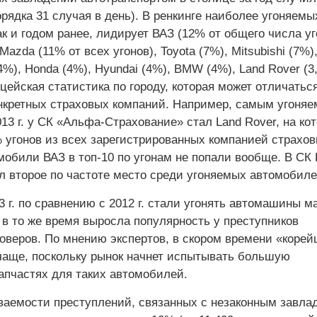
орядка 31 случая в день). В ренкинге наиболее угоняемы
к и годом ранее, лидирует ВАЗ (12% от общего числа уг
azda (11% от всех угонов), Toyota (7%), Mitsubishi (7%)
(4%), Honda (4%), Hyundai (4%), BMW (4%), Land Rover (3
ейская статистика по городу, которая может отличаться
онкретных страховых компаний. Например, самым угоня
3 г. у СК «Альфа-Страхование» стал Land Rover, на ко
 угонов из всех зарегистрированных компанией страхо
мобили ВАЗ в топ-10 по угонам не попали вообще. В СК
л второе по частоте место среди угоняемых автомобиле
3 г. по сравнению с 2012 г. стали угонять автомашины м
 в то же время выросла популярность у преступников
оверов. По мнению экспертов, в скором времени «корей
 чаще, поскольку рынок начнет испытывать большую
апчастях для таких автомобилей.
ваемости преступлений, связанных с незаконным завла