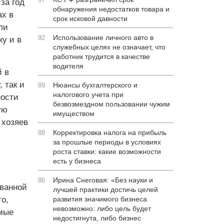
за год
обнаружения недостатков товара и
ах в
срок исковой давности
ли
Использование личного авто в
92
у и в
служебных целях не означает, что
работник трудится в качестве
водителя
 в
 так и
Нюансы бухгалтерского и
89
налогового учета при
ности
безвозмездном пользовании чужим
ую
имуществом
 хозяев
Корректировка налога на прибыль
88
за прошлые периоды в условиях
роста ставки: какие возможности
есть у бизнеса
Ирина Снеговая: «Без науки и
86
ованной
лучшей практики достичь целей
о,
развития значимого бизнеса
невозможно: либо цель будет
емые
недостигнута, либо бизнес