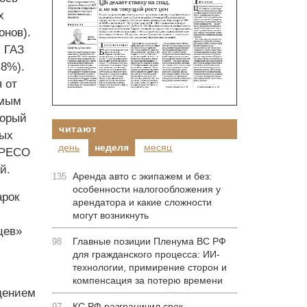
х
онов).
, ГАЗ
,8%).
 от
емым
торый
читают
вых
день
неделя
месяц
 ­РЕСО
й.
Аренда авто с экипажем и без:
135
особенности налогообложения у
арок
арендатора и какие сложности
могут возникнуть
цев»
Главные позиции Пленума ВС РФ
98
для гражданского процесса: ИИ-
технологии, примирение сторон и
компенсация за потерю времени
дением
КС РФ разграничил срок
97