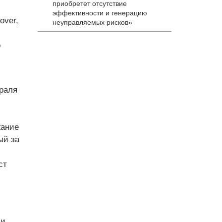
приобретет отсутствие
эффективности и генерацию
over,
неуправляемых рисков»
о
раля
жание
ый за
ст
ми