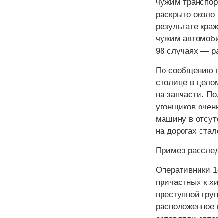
чужим транспор
раскрыто около 
результате кра
чужим автомоби
98 случаях — р
По сообщению п
столице в целом
на запчасти. П
угонщиков очень
машину в отсут
на дорогах ста
Пример расслед
Оперативники 1
причастных к х
преступной гру
расположенное 