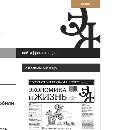
я понимаю
т
войти
|
регистрация
свежий номер
мобили
ось