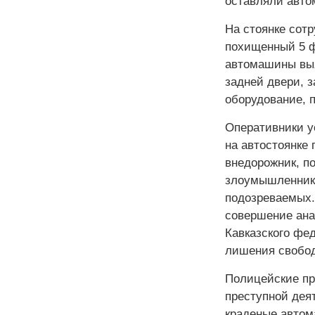
оставляли авто
На стоянке сот
похищенный 5 ф
автомашины выя
задней двери, з
оборудование, 
Оперативники у
на автостоянке 
внедорожник, по
злоумышленника
подозреваемых.
совершение ана
Кавказского фед
лишения свобо
Полицейские пр
преступной дея
краденые автом