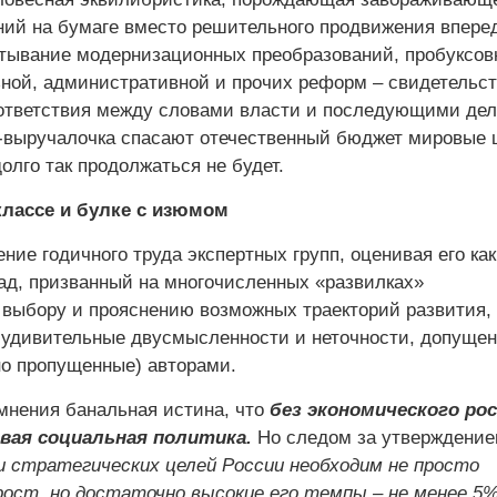
ий на бумаге вместо решительного продвижения вперед
лтывание модернизационных преобразований, пробуксов
ной, административной и прочих реформ – свидетельст
ответствия между словами власти и последующими дел
-выручалочка спасают отечественный бюджет мировые 
лго так продолжаться не будет.
классе и булке с изюмом
ние годичного труда экспертных групп, оценивая его как
ад, призванный на многочисленных «развилках»
 выбору и прояснению возможных траекторий развития,
 удивительные двусмысленности и неточности, допуще
но пропущенные) авторами.
мнения банальная истина, что
без экономического ро
вая социальная политика.
Но следом за утверждение
и стратегических целей России необходим не просто
рост, но достаточно высокие его темпы – не менее 5% 