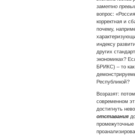
заметно превы
вопрос: «Росси
корректная и сб
почему, наприме
характеризующи
индексу развити
других стандар
экономиках? Ес
БРИКС) – то как
демонстрируемы
Республикой?
Возразят: потом
современном эт
достигнуть нево
отставания
до
промежуточные 
проанализирован