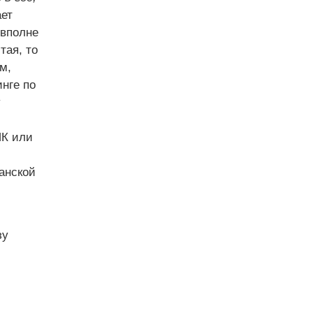
ает
 вполне
тая, то
м,
нге по
у
ИК или
анской
зу