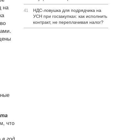
 на
НДС-ловушка для подрядчика на
41
ка
УСН при госзакупках: как исполнить
контракт, не переплачивая налог?
во
ами.
цены
нные
ста
м, что
в год,