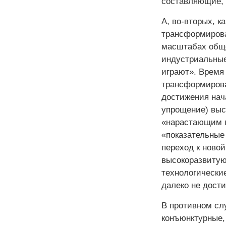
составляющие, 
А, во-вторых, к
трансформирова
масштабах обще
индустриальные
играют». Время
трансформирова
достижения нача
упрощение) выс
«нарастающим п
«показательные
переход к ново
высокоразвитую
технологические
далеко не дости
В противном слу
конъюнктурные,