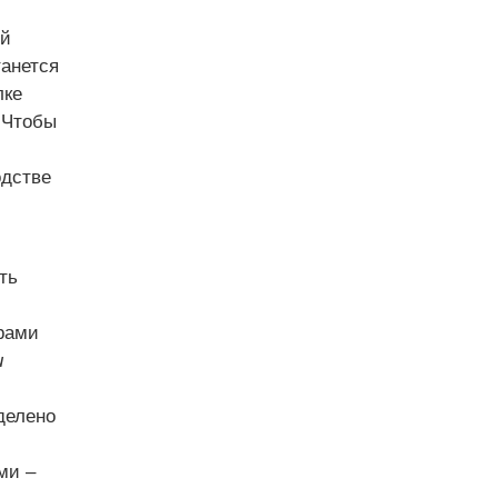
ой
танется
лке
 Чтобы
одстве
ть
рами
и
делено
ми –