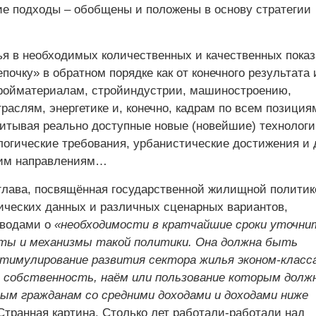
е подходы – обобщены и положены в основу стратегии
ья в необходимых количественных и качественных показ
почку» в обратном порядке как от конечного результата 
тройматериалам, стройиндустрии, машиностроению,
аслям, энергетике и, конечно, кадрам по всем позиция
читывая реально доступные новые (новейшие) технологи
логические требования, урбанистические достижения и 
шим направлениям…
глава, посвящённая государственной жилищной политике
ических данных и различных сценарных вариантов,
ыводами о
«необходимости в кратчайшие сроки уточни
ты и механизмы такой политики. Она должна быть
стимулирование развития сектора жилья эконом-класса
 собственность, наём или пользование которым долж
м гражданам со средними доходами и доходами ниже
. Странная картина. Столько лет работали-работали над