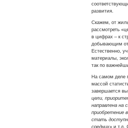
соответствующи
развития.
Скажем, от жил
рассмотреть «це
в цифрах – к с
добывающим отр
Естественно, у
материалы, эко
так по важней
На самом деле 
массой статист
завершается в
цели, приорите
направлена на 
приобретение в
стать доступны
средних
» и т.д