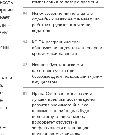
ность
компенсация за потерю времени
ярные
Использование личного авто в
94
кает
служебных целях не означает, что
ели –
работник трудится в качестве
водителя
уму
КС РФ разграничил срок
94
ссии
обнаружения недостатков товара и
срок исковой давности
Нюансы бухгалтерского и
83
налогового учета при
безвозмездном пользовании чужим
ованы
имуществом
а
е
Ирина Снеговая: «Без науки и
81
лучшей практики достичь целей
е
развития значимого бизнеса
х в
невозможно: либо цель будет
недостигнута, либо бизнес
приобретет отсутствие
н –
эффективности и генерацию
неуправляемых рисков»
ее