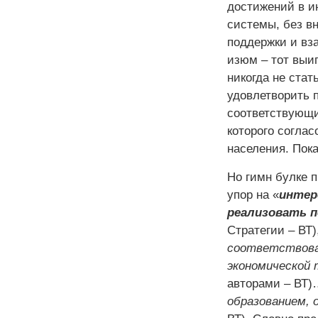
достижений в и
системы, без в
поддержки и вза
изюм – тот выиг
никогда не ста
удовлетворить 
соответствующи
которого согла
населения. Пока
Но гимн булке 
упор на «
интер
реализовать 
Стратегии – ВТ)
соответствова
экономической 
авторами – ВТ
образованием,