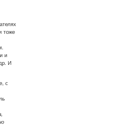
ателях
и тоже
м.
и и
др. И
, с
ть
,
но