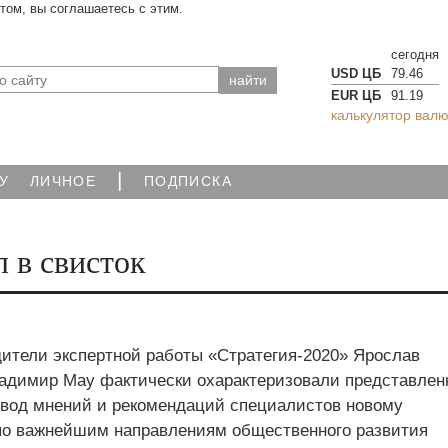
йтом, вы соглашаетесь с этим.
сегодня
USD ЦБ
79.46
EUR ЦБ
91.19
калькулятор валю
|
У
ЛИЧНОЕ
ПОДПИСКА
л в свисток
дители экспертной работы «Стратегия-2020» Ярослав
адимир Мау фактически охарактеризовали представле
свод мнений и рекомендаций специалистов новому
по важнейшим направлениям общественного развития