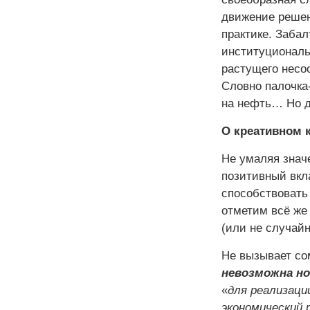
движение решен
практике. Заба
институциональ
растущего несо
Словно палочка
на нефть… Но до
О креативном 
Не умаляя значе
позитивный вкл
способствовать
отметим всё же
(или не случай
Не вызывает со
невозможна но
«
для реализаци
экономический 