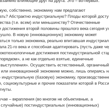
взаимно влияющие друг на друга. Это – во-первых.
акую, собственно, экономику нам предлагают
ть? Абстрактно индустриальную? Плоды которой досту
ства (т.е. всем) или меньшинству? Отечественные
 достижения второй половины прошлого века сегодня у
 ушло. В новую (инновационную) экономику может
ться только экономика, реально впитавшая индустриа
ла 21-го века и способная адаптировать (пусть даже че
окотехнологичные достижения постиндустриальной ста
орядком», а не как отдельно взятые, единичные
 выступления». Осуществить естественный, органичный
й или инновационной экономике можно, лишь опираясь н
 индустриальную (базовую) экономику, производственн
, социокультурные и прочие показатели которой в Росс
гнуты.
чае – вкрапления (во многом не объективные, а
 случайные) постиндустриальных (инновационных)