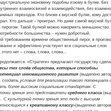
ндустриальную экономику подобны изюму в булке. Без
нутренних взаимосвязей и взаимодействия, без взаимн
имных переходов. Кто ближе к вкусной булке, кому дос
рал. Кто дальше – проиграл. Но даже самой вкусной бу
ть пирогом. Такой булкой можно накормить меньшинство.
потребности большинства – нужен добротный,
й требованиям времени общественный пирог, в произв
сованно и эффективно участвуют все социальные слои
 этого нет – слова, слова, слова…
продолжается. «Стратеги» предлагают государству сдела
есы тех слоёв общества, которые способны
потенциал инновационного развития
(выделено авто
,
создать условия для реализации такого потенциала 
ть более высоким социальным стандартам. С
точки зрения это представители
среднего класса
(вы
)…
С культурной точки зрения это люди с высшим
 относящиеся к
креативному классу
»(выделено автора