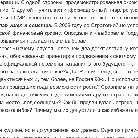
ерации. С одной стороны, продемонстрированная скром
ние. С другой – учитывая информационный пиар, регул
ты в СМИ, известность и численность экспертов, возни
пар ушёл в свисток.
В 2008 году со Стратегией не усп
овой финансовый кризис. Опоздали и к выборам в Госд
стоявшимся президентским выборам.
рос: «Почему, спустя более чем два десятилетия, у Ро
тких, обоснованных ориентиров продвижения к светлому
е официальной перемены названия этого будущего – с
го на капиталистическое?» Да, Россия сегодня – это не
вухтысячных и, тем более, не Россия 90-х. Но использ
за прошедшие годы возможности роста? Сравнимы ли з
од наши достижения с достижениями других стран, такж
а место «под солнцем»? Как бы продвинулась страна, н
лько ошибок? Почему мы их допустили и как избежать и
е худшие, но и до ударников нам далеко. Одна из причи
ловесная эквилибристика, порождающая завораживающ