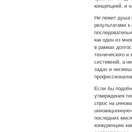
концепцией, и н
Не лежит душа 
результатами к
последовательн
как один из мно
в рамках долгос
технического и 
системной, а н
задач и несмеш
профессионало
Если бы подобн
утверждения т
спрос на иннов
инновационную
последних меся
конкуренцию как