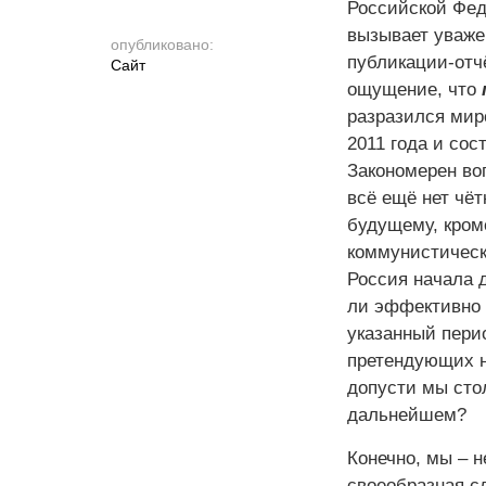
Российской Фед
вызывает уваже
опубликовано:
публикации-отчё
Cайт
ощущение, что
разразился мир
2011 года и со
Закономерен воп
всё ещё нет чё
будущему, кром
коммунистическо
Россия начала д
ли эффективно 
указанный пери
претендующих н
допусти мы сто
дальнейшем?
Конечно, мы – н
своеобразная с