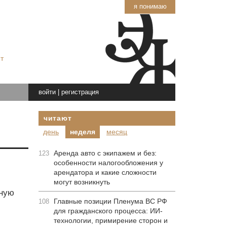
я понимаю
т
войти
|
регистрация
читают
день
неделя
месяц
Аренда авто с экипажем и без:
123
особенности налогообложения у
арендатора и какие сложности
могут возникнуть
нную
Главные позиции Пленума ВС РФ
108
для гражданского процесса: ИИ-
технологии, примирение сторон и