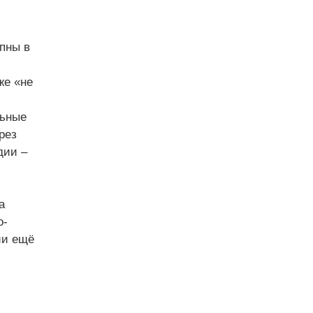
пны в
же «не
льные
рез
дии –
а
о-
ии ещё