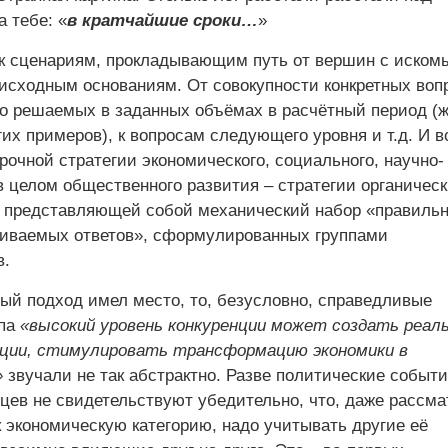
а тебе: «
в кратчайшие сроки…
»
к сценариям, прокладывающим путь от вершин с иском
 исходным основаниям. От совокупности конкретных воп
о решаемых в заданных объёмах в расчётный период (
гих примеров), к вопросам следующего уровня и т.д. И в
рочной стратегии экономического, социального, научно-
в целом общественного развития – стратегии органичес
е представляющей собой механический набор «правиль
иваемых ответов», сформулированных группами
в.
ый подход имел место, то, безусловно, справедливые
ипа
«высокий уровень конкуренции может создать реал
ации, стимулировать трансформацию экономики в
»
звучали не так абстрактно. Разве политические событ
цев не свидетельствуют убедительно, что, даже рассма
 экономическую категорию, надо учитывать другие её