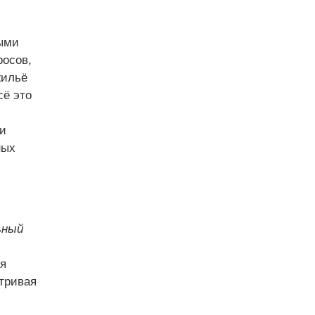
ыми
росов,
жильё
сё это
ки
ных
ьный
ия
тривая