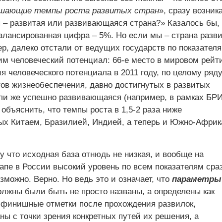
шающие темпы роста развитых стран
», сразу возник
я – развитая или развивающаяся страна?» Казалось бы,
алансированная цифра – 5%. Но если мы – страна разви
р, далеко отстали от ведущих государств по показателя
м человеческий потенциал: 66-е место в мировом рейти
я человеческого потенциала в 2011 году, по целому ряд
тов жизнеобеспечения, давно достигнутых в развитых
ли же успешно развивающаяся (например, в рамках БР
 объяснить, что темпы роста в 1,5-2 раза ниже
х Китаем, Бразилией, Индией, а теперь и Южно-Африк
у что исходная база отнюдь не низкая, и вообще на
апе в России высокий уровень по всем показателям сра
зможно. Верно. Но ведь это и означает, что
параметры
лжны были быть не просто названы, а определены как
финишные отметки после прохождения развилок,
ы с точки зрения конкретных путей их решения, а