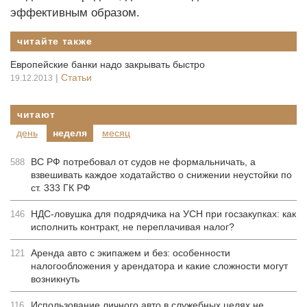
эффективным образом.
читайте также
Европейские банки надо закрывать быстро
|
Статьи
19.12.2013
читают
день
неделя
месяц
ВС РФ потребовал от судов не формальничать, а
588
взвешивать каждое ходатайство о снижении неустойки по
ст. 333 ГК РФ
НДС-ловушка для подрядчика на УСН при госзакупках: как
146
исполнить контракт, не переплачивая налог?
Аренда авто с экипажем и без: особенности
121
налогообложения у арендатора и какие сложности могут
возникнуть
Использование личного авто в служебных целях не
116