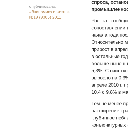
спроса, остано
опубликовано:
промышленност
«Экономика и жизнь»
№19 (9385) 2011
Росстат сообщи
сопоставлении в
начала года по
Относительно ма
прирост в апрел
в остальные го
больше нынешне
5,3%. С очистк
выросло на 0,3
апреле 2010 г.
10,4 с 9,8% в ма
Тем не менее пр
расширение срав
глубинное небл
конъюнктурных 