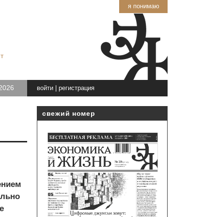
я понимаю
т
2026
войти
|
регистрация
свежий номер
ением
ельно
е