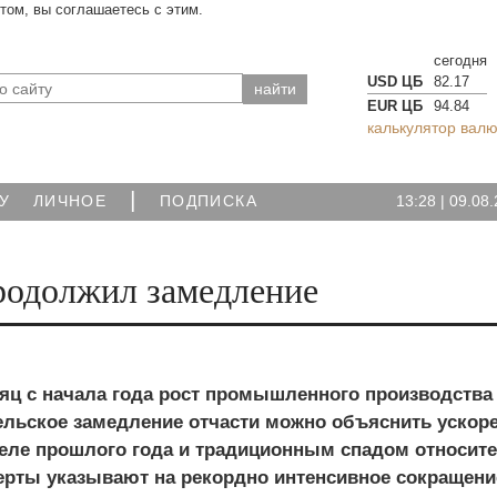
йтом, вы соглашаетесь с этим.
сегодня
USD ЦБ
82.17
EUR ЦБ
94.84
калькулятор валю
|
13:28
|
09.08.
У
ЛИЧНОЕ
ПОДПИСКА
родолжил замедление
яц с начала года рост промышленного производства
ельское замедление отчасти можно объяснить ускор
преле прошлого года и традиционным спадом относит
перты указывают на рекордно интенсивное сокращени