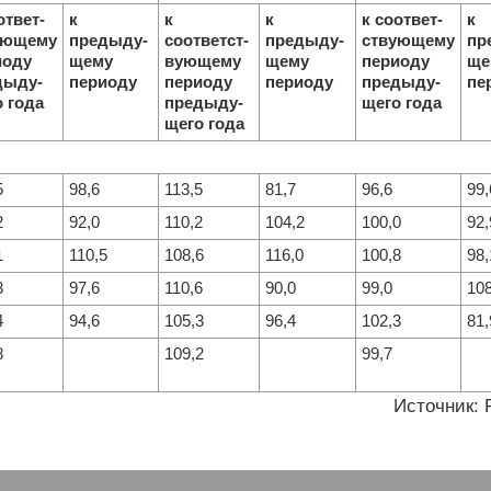
ответ-
к
к
к
к соответ-
к
ующему
предыду-
соответст-
предыду-
ствующему
пр
иоду
щему
вующему
щему
периоду
ще
дыду-
периоду
периоду
периоду
предыду-
пе
 года
предыду-
щего года
щего года
5
98,6
113,5
81,7
96,6
99,
2
92,0
110,2
104,2
100,0
92,
1
110,5
108,6
116,0
100,8
98,
3
97,6
110,6
90,0
99,0
108
4
94,6
105,3
96,4
102,3
81,
8
109,2
99,7
Источник: 