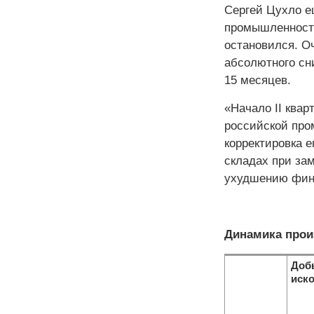
Сергей Цухло е
промышленности
остановился. О
абсолютного сн
15 месяцев.
«Начало II ква
российской про
корректировка е
складах при за
ухудшению фина
Динамика прои
Доб
иск