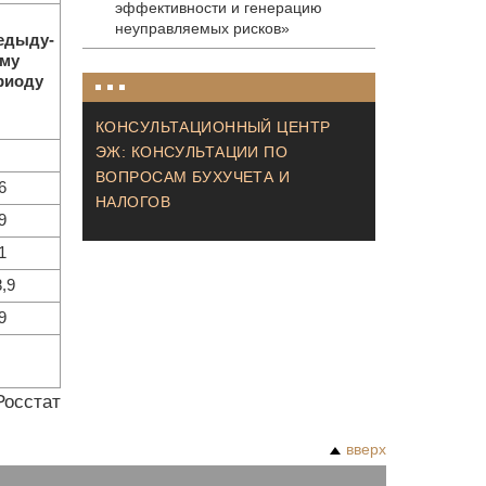
эффективности и генерацию
неуправляемых рисков»
едыду-
му
риоду
КОНСУЛЬТАЦИОННЫЙ ЦЕНТР
ЭЖ: КОНСУЛЬТАЦИИ ПО
ВОПРОСАМ БУХУЧЕТА И
6
НАЛОГОВ
9
1
,9
9
Росстат
вверх