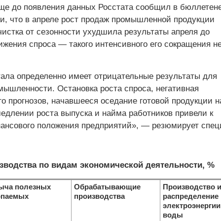
ще до появления данных Росстата сообщил в бюллетене
, что в апреле рост продаж промышленной продукции
чистка от сезонности ухудшила результаты апреля до
ижения спроса — такого интенсивного его сокращения н
ртала определенно имеет отрицательные результаты для
мышленности. Остановка роста спроса, негативная
го прогнозов, начавшееся оседание готовой продукции н
медлении роста выпуска и найма работников привели к
нсового положения предприятий», — резюмирует спец
зводства по видам экономической деятельности, %
ыча полезных
Обрабатывающие
Производство 
опаемых
производства
распределение
электроэнергии,
воды