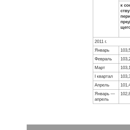
к со
ств
пер
пре
щего
2011 г.
Январь
103,
Февраль
103,
Март
103,
I квартал
103,
Апрель
101,
Январь —
102,
апрель