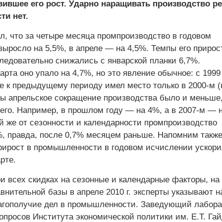
вившее его рост. Ударно наращивать производство ре
и нет.
л, что за четыре месяца промпроизводство в годовом
ыросло на 5,5%, в апреле — на 4,5%. Темпы его прирос
следовательно снижались с январской планки 6,7%.
рта оно упало на 4,7%, но это явление обычное: с 1999 
е к предыдущему периоду имел место только в 2000-м (
ды апрельское сокращение производства было и меньше,
го. Например, в прошлом году — на 4%, а в 2007-м — 
ой же от сезонности и календарности промпроизводство
%, правда, после 0,7% месяцем раньше. Напомним также,
 прирост в промышленности в годовом исчислении ускори
рте.
и всех скидках на сезонные и календарные факторы, на
нительной базы в апреле 2010 г. эксперты указывают н
агополучие дел в промышленности. Заведующий лабор
опросов Института экономической политики им. Е.Т. Га