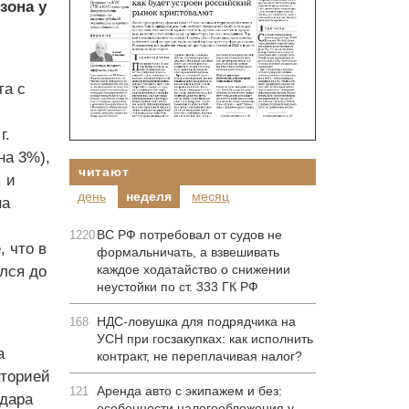
зона у
та с
г.
на 3%),
читают
 и
день
неделя
месяц
на
ВС РФ потребовал от судов не
1220
 что в
формальничать, а взвешивать
каждое ходатайство о снижении
лся до
неустойки по ст. 333 ГК РФ
НДС-ловушка для подрядчика на
168
УСН при госзакупках: как исполнить
а
контракт, не переплачивая налог?
аторией
Аренда авто с экипажем и без:
121
йдара
особенности налогообложения у