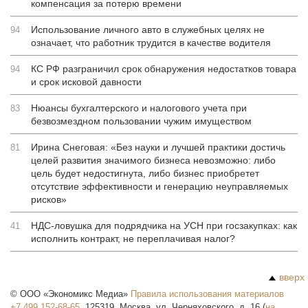
компенсация за потерю времени
Использование личного авто в служебных целях не
94
означает, что работник трудится в качестве водителя
КС РФ разграничил срок обнаружения недостатков товара
94
и срок исковой давности
Нюансы бухгалтерского и налогового учета при
83
безвозмездном пользовании чужим имуществом
Ирина Снеговая: «Без науки и лучшей практики достичь
81
целей развития значимого бизнеса невозможно: либо
цель будет недостигнута, либо бизнес приобретет
отсутствие эффективности и генерацию неуправляемых
рисков»
НДС-ловушка для подрядчика на УСН при госзакупках: как
41
исполнить контракт, не переплачивая налог?
вверх
©
ООО «Экономикс Медиа»
Правила использования материалов
+7 499 152-68-65
,
125319
,
Москва
,
ул. Черняховского, д. 16
(
на