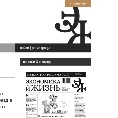
я понимаю
т
войти
|
регистрация
свежий номер
ил
езд в
 в