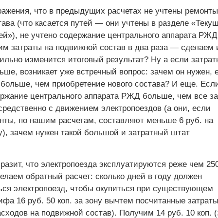
ажения, что в предыдущих расчетах не учтены ремонты
ава (что касается путей — они учтены в разделе «Теку
ей»), не учтено содержание центрального аппарата РЖД
им затраты на подвижной состав в два раза — сделаем 
сильно изменится итоговый результат? Ну а если затрат
ше, возникает уже встречный вопрос: зачем он нужен, 
 больше, чем приобретение нового состава? И еще. Есл
ержание центрального аппарата РЖД больше, чем все за
средственно с движением электропоездов (а они, если
нты, по нашим расчетам, составляют меньше 6 руб. на
у), зачем нужен такой большой и затратный штат
разит, что электропоезда эксплуатируются реже чем 25
делаем обратный расчет: сколько дней в году должен
ься электропоезд, чтобы окупиться при существующем
фа 16 руб. 50 коп. за зону вычтем посчитанные затраты
ходов на подвижной состав). Получим 14 руб. 10 коп. (