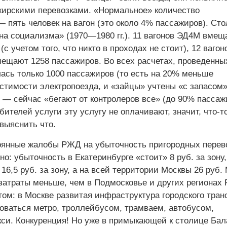
ирскими перевозками. «Нормальное» количество
 пять человек на вагон (это около 4% пассажиров). Сто
на социализма» (1970—1980 гг.). 11 вагонов ЭД4М вмещ
(с учетом того, что никто в проходах не стоит), 12 вагон
ещают 1258 пассажиров. Во всех расчетах, проведенны
ась только 1000 пассажиров (то есть на 20% меньше
стимости электропоезда, и «зайцы» учтены «с запасом»
 — сейчас «бегают от контролеров все» (до 90% пассаж
ителей услуги эту услугу не оплачивают, значит, что-т
выяснить что.
янные жалобы РЖД на убыточность пригородных перево
о: убыточность в Екатеринбурге «стоит» 8 руб. за зону,
6,5 руб. за зону, а на всей территории Москвы 26 руб.
 затраты меньше, чем в Подмосковье и других регионах
гом: в Москве развитая инфраструктура городского тран
оваться метро, троллейбусом, трамваем, автобусом,
кси. Конкуренция! Но уже в примыкающей к столице Ба