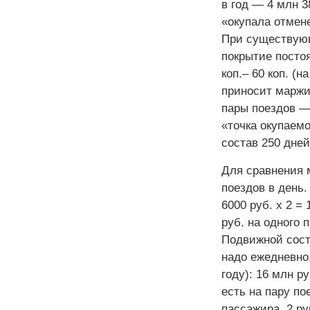
в год — 4 млн 3
«окупала отмене
При существующ
покрытие постоя
коп.– 60 коп. (
приносит маржи
пары поездов — 
«точка окупаемо
состав 250 дне
Для сравнения м
поездов в день.
6000 руб. х 2 = 
руб. на одного 
Подвижной соста
надо ежедневно
году): 16 млн ру
есть на пару пое
пассажира, 2 руб