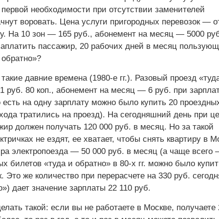
т первой необходимости при отсутствии заменителей
чнут воровать. Цена услуги пригородных перевозок — от
ну. На 10 зон — 165 руб., абонемент на месяц — 5000 руб
заплатить пассажир, 20 рабочих дней в месяц пользую
 обратно»?
такие давние времена (1980-е гг.). Разовый проезд «туд
1 руб. 80 коп., абонемент на месяц — 6 руб. при зарпла
о есть на одну зарплату можно было купить 20 проездны
хода тратились на проезд). На сегодняшний день при ц
жир должен получать 120 000 руб. в месяц. Но за такой
ктричках не ездят, ее хватает, чтобы снять квартиру в М
ра электропоезда — 50 000 руб. в месяц (а чаще всего 
х билетов «туда и обратно» в 80-х гг. можно было купит
к. Это же количество при перерасчете на 330 руб. сегод
о») дает значение зарплаты 22 110 руб.
лать такой: если вы не работаете в Москве, получаете 