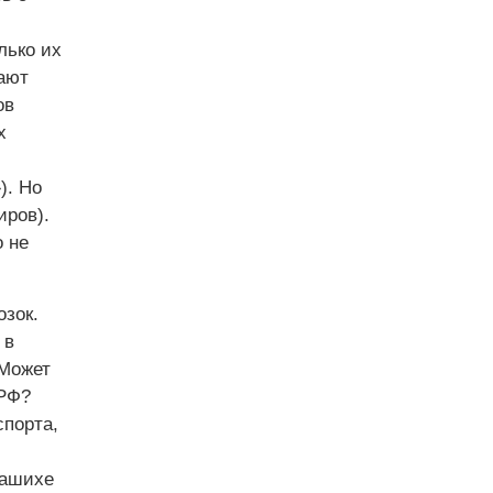
лько их
ают
ов
х
). Но
иров).
о не
зок.
 в
 Может
 РФ?
спорта,
лашихе