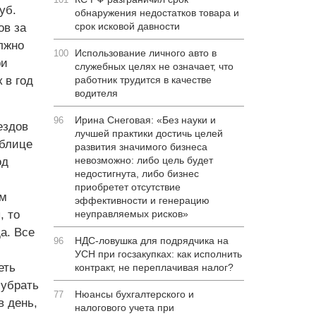
уб.
обнаружения недостатков товара и
срок исковой давности
ов за
олжно
Использование личного авто в
100
ри
служебных целях не означает, что
 в год
работник трудится в качестве
водителя
Ирина Снеговая: «Без науки и
96
ездов
лучшей практики достичь целей
аблице
развития значимого бизнеса
невозможно: либо цель будет
од
недостигнута, либо бизнес
приобретет отсутствие
ым
эффективности и генерацию
, то
неуправляемых рисков»
а. Все
НДС-ловушка для подрядчика на
96
УСН при госзакупках: как исполнить
еть
контракт, не переплачивая налог?
 убрать
Нюансы бухгалтерского и
77
в день,
налогового учета при