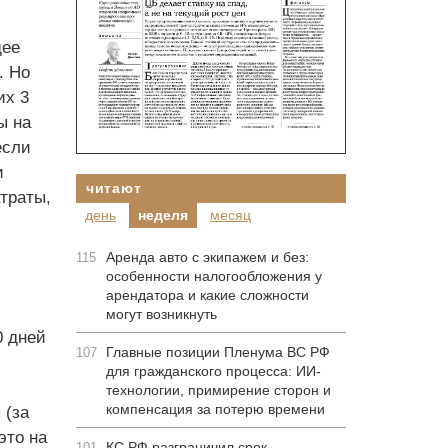
щее
. Но
их 3
ы на
если
и
читают
траты,
день
неделя
месяц
Аренда авто с экипажем и без:
115
особенности налогообложения у
арендатора и какие сложности
могут возникнуть
0 дней
Главные позиции Пленума ВС РФ
107
для гражданского процесса: ИИ-
технологии, примирение сторон и
компенсация за потерю времени
 (за
это на
КС РФ разграничил срок
101