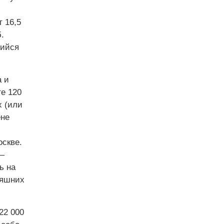
 16,5
.
щийся
а и
те 120
х (или
ене
оскве.
—
ь на
няшних
22 000