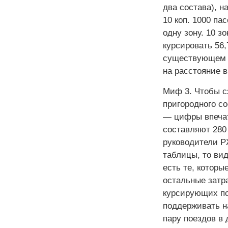
два состава), на
10 коп. 1000 па
одну зону. 10 з
курсировать 56,7
существующем т
на расстояние в
Миф 3. Чтобы с
пригородного со
— цифры впечат
составляют 280
руководители Р
таблицы, то вид
есть те, которы
остальные затр
курсирующих по
поддерживать н
пару поездов в 