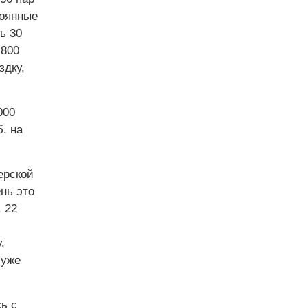
тоянные
ь 30
 800
здку,
000
б. на
ерской
нь это
. 22
.
 уже
ь с