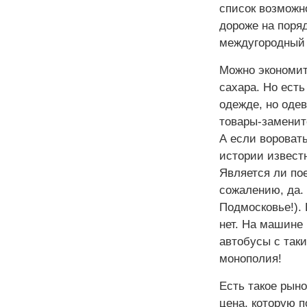
список возможн
дороже на поряд
междугородный 
Можно экономить
сахара. Но есть
одежде, но одев
товары-замените
А если воровать
истории извест
Является ли по
сожалению, да. 
Подмосковье!).
нет. На машине 
автобусы с так
монополия!
Есть такое рын
цена, которую п