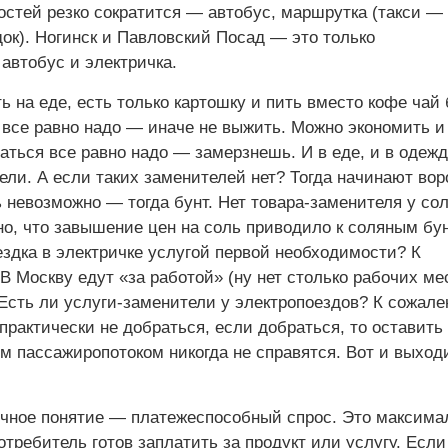
остей резко сократится — автобус, маршрутка (такси —
ок). Ногинск и Павловский Посад — это только
автобус и электричка.
 на еде, есть только картошку и пить вместо кофе чай 
 все равно надо — иначе не выжить. Можно экономить и
аться все равно надо — замерзнешь. И в еде, и в одежд
ли. А если таких заменителей нет? Тогда начинают вор
 невозможно — тогда бунт. Нет товара-заменителя у сол
но, что завышение цен на соль приводило к соляным бу
ездка в электричке услугой первой необходимости? К
В Москву едут «за работой» (ну нет столько рабочих ме
 Есть ли услуги-заменители у электропоездов? К сожале
практически не добраться, если добраться, то оставить 
им пассажиропотоком никогда не справятся. Вот и выхо
очное понятие — платежеспособный спрос. Это максима
отребитель готов заплатить за продукт или услугу. Если