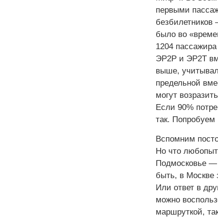
первыми пассаж
безбилетников —
было во «време
1204 пассажира 
ЭР2Р и ЭР2Т вм
выше, учитывал
предельной вме
могут возразить
Если 90% потреб
так. Попробуем 
Вспомним посто
Но что любопытн
Подмосковье — 1
быть, в Москве
Или ответ в дру
можно воспольз
маршруткой, та