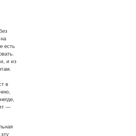
без
 на
е есть
овать.
и, и из
нтам.
ст в
нию,
негде,
дит —
льная
 эту