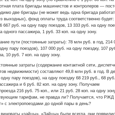
ботная плата бригады машинистов и контролеров — пос
димо две бригады (не может ведь одна бригада работат
з выходных), фонд оплаты труда соответственно будет:
26 667 руб. на одну пару поездов, 13 333 руб. на одну пое
на одного пассажира, 1 руб. 33 коп. на одну зону.
ние пути (постоянные затраты): 78 млн руб. в год, 214 
одну пару поездов), 107 000 руб. на одну поездку, 107 ру
, 10 руб. 7 коп. на одну зону.
тоянные затраты (содержание контактной сети, диспетч
ов недвижимости) составляют 49,8 млн руб. в год. В де
 одну пару поездов), на одну поездку 68 219 руб., 68 руб
пассажира и 6 руб. 82 коп. на одну зону. Получаем
оезда 216 руб. 75 коп., или 21 руб. 28 коп. на одну зону
твующим тарифам, не правда ли? Получается, что РЖД
т» с электропоездами до одной пары в день?
 виноваты «зайцы». «Зайцы» были всегда, они появилис