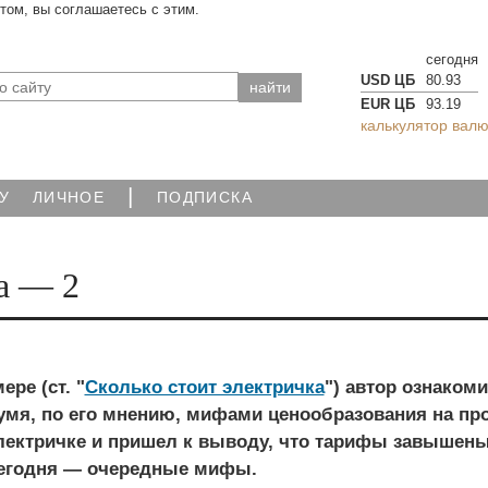
йтом, вы соглашаетесь с этим.
сегодня
USD ЦБ
80.93
EUR ЦБ
93.19
калькулятор валю
|
У
ЛИЧНОЕ
ПОДПИСКА
а — 2
ре (ст. "
Сколько стоит электричка
") автор ознаком
умя, по его мнению, мифами ценообразования на про
лектричке и пришел к выводу, что тарифы завышены
Сегодня — очередные мифы.