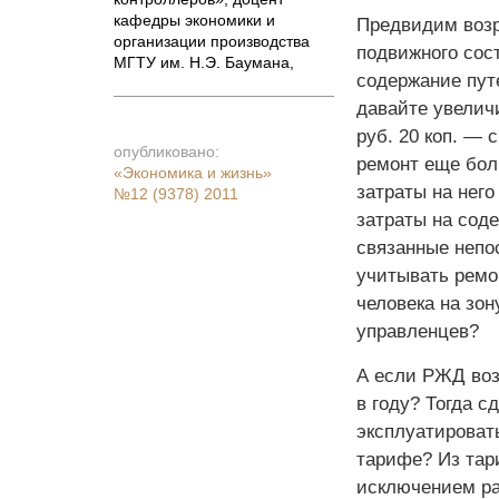
кафедры экономики и
Предвидим возр
организации производства
подвижного сост
МГТУ им. Н.Э. Баумана
,
содержание пут
давайте увелич
руб. 20 коп. — 
опубликовано:
ремонт еще боль
«Экономика и жизнь»
затраты на него
№12 (9378) 2011
затраты на сод
связанные непо
учитывать ремо
человека на зон
управленцев?
А если РЖД воз
в году? Тогда с
эксплуатироват
тарифе? Из тари
исключением рас