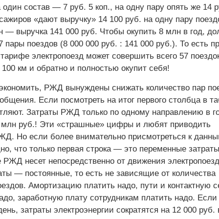
 один состав — 7 руб. 5 коп., на одну пару опять же 14 р
ссажиров «дают выручку» 14 100 руб. на одну пару поезд
он — выручка 141 000 руб. Чтобы окупить 8 млн в год, д
 пары поездов (8 000 000 руб. : 141 000 руб.). То есть п
арифе электропоезд может совершить всего 57 поездок
 100 км и обратно и полностью окупит себя!
экономить, РЖД вынуждены снижать количество пар по
общения. Если посмотреть на итог первого столбца в т
ляют. Затраты РЖД только по одному направлению в г
 млн руб.! Эти «страшные» цифры и любят приводить
ЖД. Но если более внимательно присмотреться к данн
но, что только первая строка — это переменные затраты
е РЖД несет непосредственно от движения электропоезд
аты — постоянные, то есть не зависящие от количества
ездов. Амортизацию платить надо, пути и контактную с
адо, заработную плату сотрудникам платить надо. Если
день, затраты электроэнергии сократятся на 12 000 руб. 