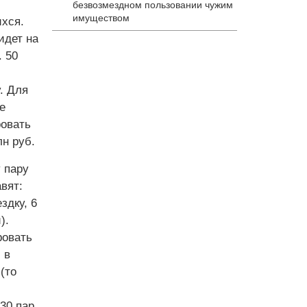
безвозмездном пользовании чужим
имуществом
ихся.
идет на
. 50
. Для
е
ровать
н руб.
 пару
вят:
здку, 6
).
ровать
 в
 (то
 30 пар