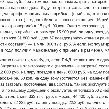
80 тыс. руб. При этом все постоянные затраты, которые
нная пара поездов», будут покрываться за счет оставш
ем тарифе маржинальная прибыль (прибыль, которая 
нных затрат) с одного билета с зоны составляет: 16 руб
на электроэнергию) = 15 руб. 90 коп. Один электропоезд
нальную прибыль в размере 15 900 руб. за одну поездку
это уже 31 800 руб., для 57 поездок (рассчитанная ране
сти состава») — 1 млн 800 тыс. руб. А если эксплуати
й в году, получим маржинальную прибыль в размере 8 мл
ожно показать, что будет, если РЖД оставит всего одну
 Затраты на электроэнергию (переменные затраты) соста
12 000 руб. на пару поездов в день, 6000 руб. на одну пое
пассажира, 60 коп. на одну зону (остаются без изменений
в (затраты постоянные, два состава, так как эксплуати
, а по нашему допущению эксплуатация только 250 дней
б. в год, 1 млн 333 тыс. руб. в месяц, 44 400 руб. в день
здов), 22 222 руб. на одну поездку, 22,2 руб. на одного
. 22 коп. на одну зону (по сравнению с 1 руб. 60 коп. на