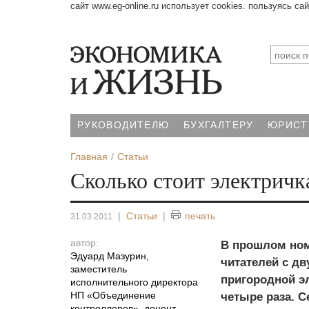
сайт www.eg-online.ru использует cookies. пользуясь са
РУКОВОДИТЕЛЮ
БУХГАЛТЕРУ
ЮРИСТ
Главная
Статьи
Сколько стоит электричк
|
Статьи
|
печать
31.03.2011
автор:
В прошлом номе
Эдуард Мазурин,
читателей с дв
заместитель
пригородной э
исполнительного директора
НП «Объединение
четыре раза. 
контроллеров», доцент