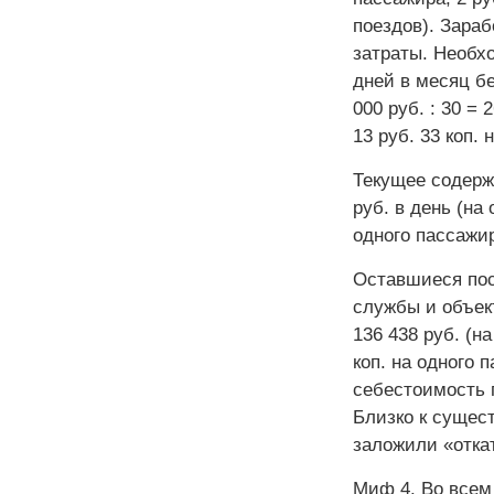
поездов). Зара
затраты. Необхо
дней в месяц бе
000 руб. : 30 = 
13 руб. 33 коп. 
Текущее содержа
руб. в день (на 
одного пассажира
Оставшиеся пос
службы и объект
136 438 руб. (на
коп. на одного 
себестоимость пр
Близко к сущес
заложили «отка
Миф 4. Во всем