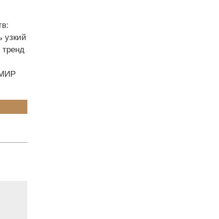
й
тв:
ь узкий
 тренд
ОМИР