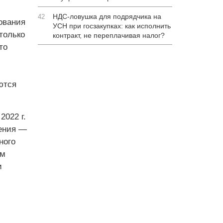
НДС-ловушка для подрядчика на
42
ования
УСН при госзакупках: как исполнить
только
контракт, не переплачивая налог?
то
ются
2022 г.
жения —
ного
ом
и