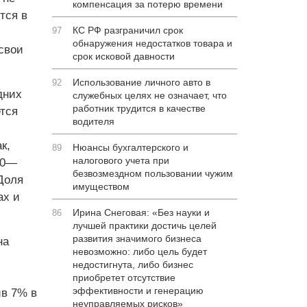
компенсация за потерю времени
тся в
КС РФ разграничил срок
97
обнаружения недостатков товара и
свои
срок исковой давности
Использование личного авто в
92
дних
служебных целях не означает, что
работник трудится в качестве
тся
водителя
к,
Нюансы бухгалтерского и
89
налогового учета при
50—
безвозмездном пользовании чужим
Доля
имуществом
ах и
Ирина Снеговая: «Без науки и
86
лучшей практики достичь целей
развития значимого бизнеса
на
невозможно: либо цель будет
недостигнута, либо бизнес
приобретет отсутствие
эффективности и генерацию
ив 7% в
неуправляемых рисков»