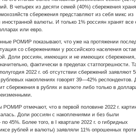
ий. В четырех из десяти семей (40%) сбережения храня
омохозяйств сбережения представляют из себя микс из
и иностранной валюты. И только 1% россиян хранят все 
олларах или евро.
нные РОМИР показывают, что уже на протяжении после
итуация со сбережениями у российского населения остае
ой. Доли россиян, имеющих и не имеющих сбережения,
ачительно, фактически в пределах статпогрешности. Та
 полугодия 2022 г. об отсутствии сбережений заявляют 
 рублевых накоплениях говорят 39—42% респондентов. 
нит сбережения в рублях и валюте либо только в доллар
неизменными.
 РОМИР отмечают, что в первой половине 2022 г. карти
чалась. Доли россиян с накоплениями и без были
о 45%. Более того, в I квартале 2022 г. о гибридных
иксе рублей и валюты) заявляли 11% опрошенных прот