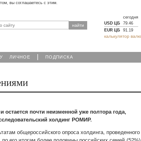
йтом, вы соглашаетесь с этим.
сегодня
USD ЦБ
79.46
EUR ЦБ
91.19
калькулятор валю
|
У
ЛИЧНОЕ
ПОДПИСКА
ениями
и остается почти неизменной уже полтора года,
исследовательский холдинг РОМИР.
татам общероссийского опроса холдинга, проведенного 
., по его итогам более половины российских семей (52%)