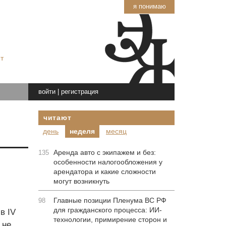
я понимаю
т
войти
|
регистрация
читают
день
неделя
месяц
Аренда авто с экипажем и без:
135
особенности налогообложения у
арендатора и какие сложности
могут возникнуть
Главные позиции Пленума ВС РФ
98
для гражданского процесса: ИИ-
в IV
технологии, примирение сторон и
 не