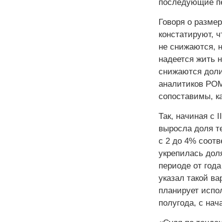
последующие п
Говоря о разме
констатируют, ч
не снижаются, н
надеется жить н
снижаются доли
аналитиков РОМ
сопоставимы, к
Так, начиная с 
выросла доля те
с 2 до 4% соотв
укрепилась доля
периоде от год
указал такой ва
планирует испо
полугода, с нача