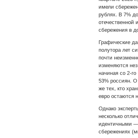
имели сбережен
рублях. В 7% д
отечественной 
сбережения в д
Графические да
полутора лет с
почти неизменн
изменяются незн
начиная со 2-го
53% россиян. О
же тех, кто хра
евро остаются 
Однако эксперты
несколько отли
идентичными — п
сбережениях (м