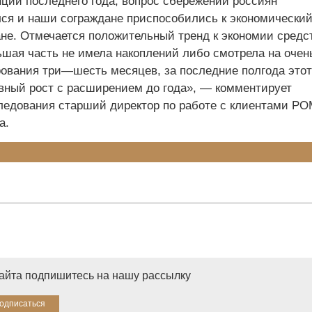
нции последнего года, вопрос сбережений россиян
ся и наши сограждане приспособились к экономически
ане. Отмечается положительный тренд к экономии средс
ьшая часть не имела накоплений либо смотрела на очен
рования три—шесть месяцев, за последние полгода этот
вный рост с расширением до года», — комментирует
ледования старший директор по работе с клиентами Р
а.
сайта подпишитесь на нашу рассылку