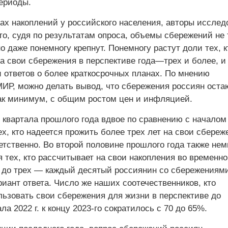
ериоды.
рах накоплений у российского населения, авторы исслед
то, судя по результатам опроса, объемы сбережений не 
о даже понемногу крепнут. Понемногу растут доли тех, к
а свои сбережения в перспективе года—трех и более, и
 ответов о более краткосрочных планах. По мнению
ИР, можно делать вывод, что сбережения россиян оста
ак минимум, с общим ростом цен и инфляцией.
II квартала прошлого года вдвое по сравнению с началом 
х, кто надеется прожить более трех лет на свои сбере
етственно. Во второй половине прошлого года также нем
 тех, кто рассчитывает на свои накопления во временн
а до трех — каждый десятый россиянин со сбережениям
риант ответа. Число же наших соотечественников, кто
льзовать свои сбережения для жизни в перспективе до
ла 2022 г. к концу 2023-го сократилось с 70 до 65%.