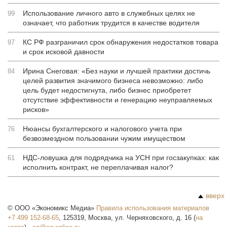
Использование личного авто в служебных целях не
99
означает, что работник трудится в качестве водителя
КС РФ разграничил срок обнаружения недостатков товара
97
и срок исковой давности
Ирина Снеговая: «Без науки и лучшей практики достичь
84
целей развития значимого бизнеса невозможно: либо
цель будет недостигнута, либо бизнес приобретет
отсутствие эффективности и генерацию неуправляемых
рисков»
Нюансы бухгалтерского и налогового учета при
76
безвозмездном пользовании чужим имуществом
НДС-ловушка для подрядчика на УСН при госзакупках: как
61
исполнить контракт, не переплачивая налог?
вверх
©
ООО «Экономикс Медиа»
Правила использования материалов
+7 499 152-68-65
,
125319
,
Москва
,
ул. Черняховского, д. 16
(
на