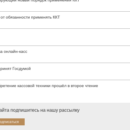
изирующий новый порядок применения ККТ
 от обязанности применять ККТ
за онлайн-касс
принят Госдумой
ретение кассовой техники прошёл в второе чтение
сайта подпишитесь на нашу рассылку