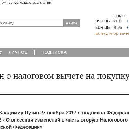
йтом, вы соглашаетесь с этим.
сегодня
USD ЦБ
80.07
+
EUR ЦБ
91.96
+
калькулятор валю
|
У
ЛИЧНОЕ
ПОДПИСКА
н о налоговом вычете на покупк
Владимир Путин 27 ноября 2017 г. подписал Федера
З «О внесении изменений в часть вторую Налогового
йской Федерации».