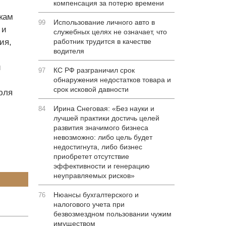
компенсация за потерю времени
кам
Использование личного авто в
99
 и
служебных целях не означает, что
ия,
работник трудится в качестве
водителя
й
КС РФ разграничил срок
97
обнаружения недостатков товара и
срок исковой давности
юля
Ирина Снеговая: «Без науки и
84
лучшей практики достичь целей
развития значимого бизнеса
невозможно: либо цель будет
недостигнута, либо бизнес
приобретет отсутствие
эффективности и генерацию
неуправляемых рисков»
Нюансы бухгалтерского и
76
налогового учета при
безвозмездном пользовании чужим
имуществом