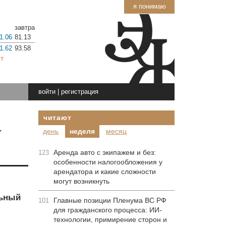
я понимаю
завтра
1.06
81.13
1.62
93.58
т
войти
|
регистрация
читают
у
день
неделя
месяц
Аренда авто с экипажем и без:
123
особенности налогообложения у
арендатора и какие сложности
могут возникнуть
льный
Главные позиции Пленума ВС РФ
101
для гражданского процесса: ИИ-
технологии, примирение сторон и