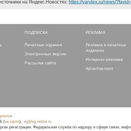
источники на Яндекс.Новостях:
https://yandex.ru/news/?favi
ПОДПИСКА
РЕКЛАМА
ь
Печатные издания
Реклама в печатных
изданиях
Электронные версии
Интернет-реклама
Рассылки сайта
Advertisement
ериалов
16
(
на карте
),
рган регистрации: Федеральная служба по надзору в сфере связи, инф