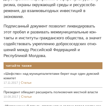
риз­ма, ох­ра­ны ок­ру­жа­ющей сре­ды и ре­сур­сосбе­
реже­ния, до взаимовыгодных инвестиций в
экономике.
Подписанный документ позволит ликвидировать
этот пробел и раз­ви­вать межмуниципаль­ные кон­
такты и ин­сти­туты граж­дан­ско­го об­щес­тва, а значит
содействовать ук­репле­нию добрососедских от­но­
шений между Рос­сийской Федерацией и
Республикой Мол­до­ва.
читайте также
«Шефство» над муниципалитетами берет еще один думский
комитет
|
Статьи
17.11.2017
Президент обещает расширить полномочия местной власти
|
Статьи
10.08.2017