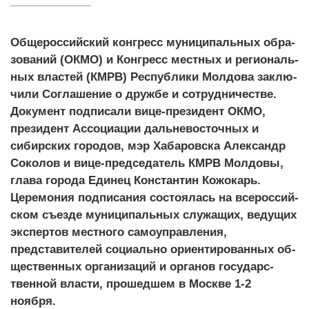
Обще­рос­сий­ский кон­гресс му­ници­паль­ных об­ра­
зова­ний (ОКМО) и Кон­гресс мес­тных и ре­ги­ональ­
ных влас­тей (КМРВ) Рес­публи­ки Мол­до­ва зак­лю­
чили Cог­ла­шение о друж­бе и сот­рудни­чес­тве.
Документ подписали ви­це-пре­зидент ОКМО,
президент Ассоциации дальневосточных и
сибирских городов, мэр Хаба­ров­ска Алек­сандр
Соко­лов и ви­це-пред­се­датель КМРВ Мол­до­вы,
глава города Еди­нец Кон­стан­тин Кожо­карь.
Церемония подписания состоялась на все­рос­сий­
ском съ­ез­де му­ници­паль­ных слу­жащих, ве­дущих
эк­спер­тов мес­тно­го са­мо­уп­равле­ния,
представителей со­ци­аль­но ори­ен­ти­рован­ных об­
щес­твен­ных ор­га­низа­ций и ор­га­нов го­сударс­
твен­ной влас­ти, прошедшем в Москве 1-2
ноября.