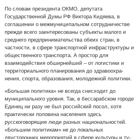
По словам президента ОКМО, депутата
Государственной Думы РФ Виктора Кидяева, в
соглашении о межмуниципальном сотрудничестве
прежде всего заинтересованы субъекты малого и
среднего предпринимательства обеих стран, в
частности, в сфере транспортной инфраструктуры и
общественного транспорта. А простор для
взаимодействия обширнейший – от логистики и
территориального планирования до здра­во­ох­ра­
нения, спорта, об­ра­зова­ния, мо­лодеж­ной по­лити­ки.
«Большая политика» не всегда снисходит до
муниципального уровня. Так, в бессарабском городе
Единец ни разу не был российский посол, хотя
практически половина населения здесь
русскоговорящие люди разных национальностей.
«Большим политикам» не до ло­каль­ных
двусторонних ме­роп­ри­ятий в сфе­ре куль­ту­ры и ту­