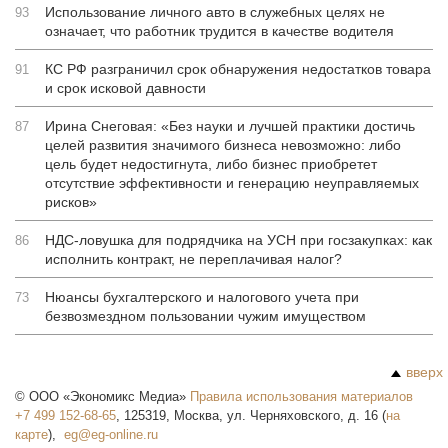
Использование личного авто в служебных целях не
93
означает, что работник трудится в качестве водителя
КС РФ разграничил срок обнаружения недостатков товара
91
и срок исковой давности
Ирина Снеговая: «Без науки и лучшей практики достичь
87
целей развития значимого бизнеса невозможно: либо
цель будет недостигнута, либо бизнес приобретет
отсутствие эффективности и генерацию неуправляемых
рисков»
НДС-ловушка для подрядчика на УСН при госзакупках: как
86
исполнить контракт, не переплачивая налог?
Нюансы бухгалтерского и налогового учета при
73
безвозмездном пользовании чужим имуществом
вверх
©
ООО «Экономикс Медиа»
Правила использования материалов
+7 499 152-68-65
,
125319
,
Москва
,
ул. Черняховского, д. 16
(
на
карте
),