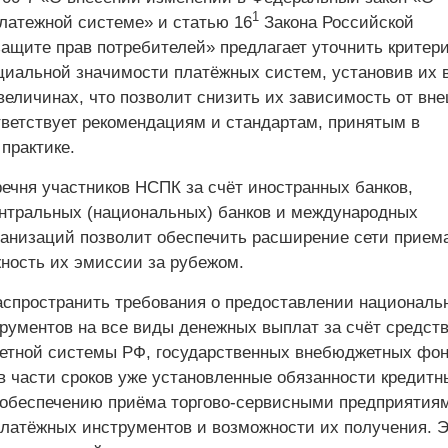
1
латежной системе» и статью 16
Закона Российской
ащите прав потребителей» предлагает уточнить критер
циальной значимости платёжных систем, установив их 
величинах, что позволит снизить их зависимость от вн
тветствует рекомендациям и стандартам, принятым в
практике.
ечня участников НСПК за счёт иностранных банков,
нтральных (национальных) банков и международных
анизаций позволит обеспечить расширение сети приема
ность их эмиссии за рубежом.
аспространить требования о предоставлении националь
рументов на все виды денежных выплат за счёт средст
тной системы РФ, государственных внебюджетных фон
 в части сроков уже установленные обязанности кредитн
 обеспечению приёма торгово-сервисными предприятия
латёжных инструментов и возможности их получения. Э