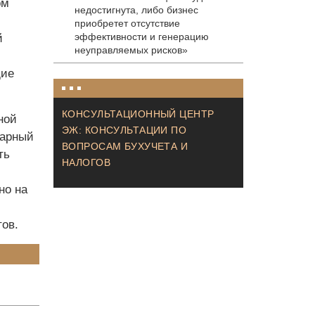
ом
недостигнута, либо бизнес
приобретет отсутствие
эффективности и генерацию
й
неуправляемых рисков»
щие
КОНСУЛЬТАЦИОННЫЙ ЦЕНТР
ной
ЭЖ: КОНСУЛЬТАЦИИ ПО
дарный
ВОПРОСАМ БУХУЧЕТА И
ть
НАЛОГОВ
но на
ов.