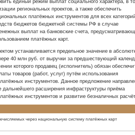
овить единый режим выплат социального характера, в т
зации региональных проектов, а также обеспечить
циональных платёжных инструментов для всех категори
едств бюджетов бюджетной системы РФ в случае
енежных выплат на банковские счета, предусматриваю
ользованием платёжных карт.
оектом устанавливается предельное значение в абсолют
мере 40 млн руб. от выручки за предшествующий кален
ении которого продавец (исполнитель) обязан обеспечи
аты товаров (работ, услуг) путём использования
латёжных инструментов. Данное предложение направле
е дальнейшего расширения инфраструктуры приёма
латёжных инструментов и развитие безналичных расчёт
речисляемых через национальную систему платёжных карт