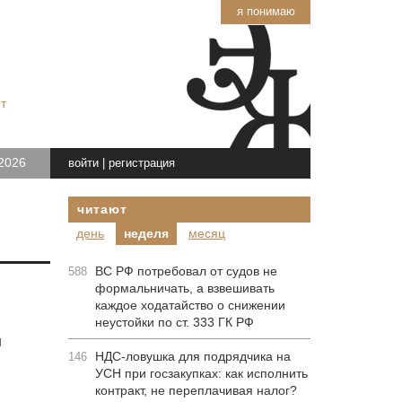
я понимаю
т
2026
войти
|
регистрация
читают
день
неделя
месяц
ВС РФ потребовал от судов не
588
формальничать, а взвешивать
каждое ходатайство о снижении
неустойки по ст. 333 ГК РФ
я
НДС-ловушка для подрядчика на
146
УСН при госзакупках: как исполнить
контракт, не переплачивая налог?