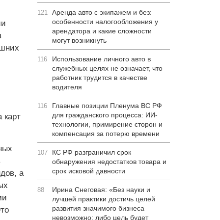
Аренда авто с экипажем и без:
121
особенности налогообложения у
ии
арендатора и какие сложности
в
могут возникнуть
ешних
Использование личного авто в
116
служебных целях не означает, что
работник трудится в качестве
водителя
Главные позиции Пленума ВС РФ
116
для гражданского процесса: ИИ-
 карт
технологии, примирение сторон и
компенсация за потерю времени
ных
КС РФ разграничил срок
107
в
обнаружения недостатков товара и
срок исковой давности
дов, а
ых
Ирина Снеговая: «Без науки и
88
ми
лучшей практики достичь целей
развития значимого бизнеса
то
невозможно: либо цель будет