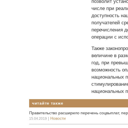
позволит устан
числе при реали
доступность на
получателей ср
перечисления д
операции с исп
Также законопр
величине в раз
год, при превыш
возможность опл
национальных п
стимулировани
национальных п
читайте также
Правительство расширило перечень соцвыплат, пе
|
Новости
15.04.2019