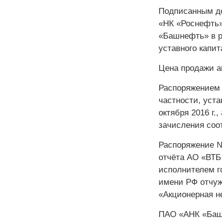
Подписанным до
«НК «Роснефть»
«Башнефть» в ра
уставного капит
Цена продажи ак
Распоряжением 
частности, уста
октября 2016 г.
зачисления соо
Распоряжение №
отчёта АО «ВТБ
исполнителем г
имени РФ отчуж
«Акционерная 
ПАО «АНК «Башн