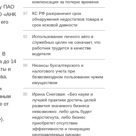
компенсация за потерю времени
зу ПАО
КС РФ разграничил срок
97
О «АНК
обнаружения недостатков товара и
 его
срок исковой давности
Использование личного авто в
92
служебных целях не означает, что
работник трудится в качестве
. В
водителя
а до 14
Нюансы бухгалтерского и
89
аты и
налогового учета при
ва.
безвозмездном пользовании чужим
имуществом
и
Ирина Снеговая: «Без науки и
86
енным
лучшей практики достичь целей
е от
развития значимого бизнеса
невозможно: либо цель будет
недостигнута, либо бизнес
).
приобретет отсутствие
эффективности и генерацию
неуправляемых рисков»