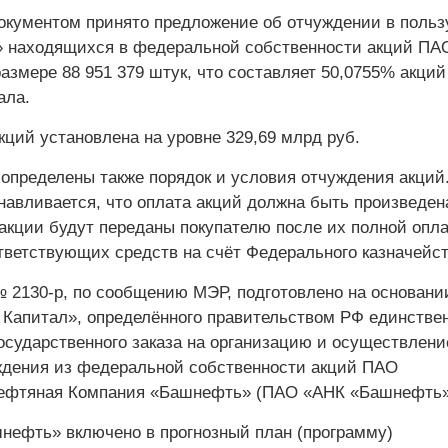
кументом принято предложение об отчуждении в поль
 находящихся в федеральной собственности акций ПА
змере 88 951 379 штук, что составляет 50,0755% акций
ала.
ций установлена на уровне 329,69 млрд руб.
определены также порядок и условия отчуждения акций
навливается, что оплата акций должна быть произведен
, акции будут переданы покупателю после их полной опл
тветствующих средств на счёт Федерального казначейст
 2130-р, по сообщению МЭР, подготовлено на основани
 Капитал», определённого правительством РФ единств
осударственного заказа на организацию и осуществлени
дения из федеральной собственности акций ПАО
нефтяная Компания «Башнефть» (ПАО «АНК «Башнефть»
ефть» включено в прогнозный план (программу)