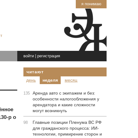
я понимаю
т
войти
|
регистрация
читают
день
неделя
месяц
Аренда авто с экипажем и без:
135
особенности налогообложения у
арендатора и какие сложности
ённое
могут возникнуть
30-р о
Главные позиции Пленума ВС РФ
98
для гражданского процесса: ИИ-
технологии, примирение сторон и