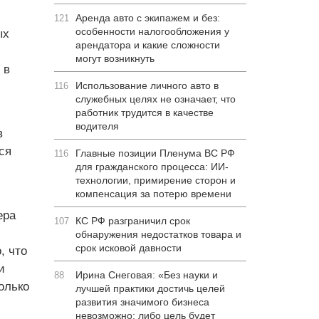
Аренда авто с экипажем и без:
121
особенности налогообложения у
ых
арендатора и какие сложности
могут возникнуть
 в
Использование личного авто в
116
служебных целях не означает, что
работник трудится в качестве
водителя
в
ся
Главные позиции Пленума ВС РФ
116
для гражданского процесса: ИИ-
технологии, примирение сторон и
компенсация за потерю времени
ера
КС РФ разграничил срок
107
обнаружения недостатков товара и
срок исковой давности
, что
и
Ирина Снеговая: «Без науки и
88
олько
лучшей практики достичь целей
развития значимого бизнеса
невозможно: либо цель будет