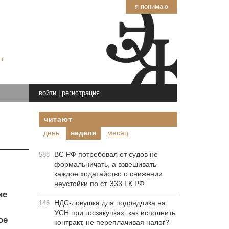
я понимаю
т
войти
|
регистрация
читают
день
неделя
месяц
ВС РФ потребовал от судов не
588
формальничать, а взвешивать
каждое ходатайство о снижении
неустойки по ст. 333 ГК РФ
ие
НДС-ловушка для подрядчика на
146
УСН при госзакупках: как исполнить
ое
контракт, не переплачивая налог?