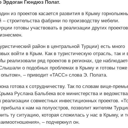
о Эрдоган Гюндюз Полат.
один из проектов касается развития в Крыму горнолыжн
й – строительства фабрики по производству мебели.
рции готовы участвовать в реализации других проектов
бизнесмен.
уристический район в центральной Турции) есть много
овых войти в Крым. Как в туристическую отрасль, так и 
Мы реализовали ряд проектов в регионах, где наблюдает
 Слышали о подобных проблемах в Крыму и готовы тоже
 опытом», – приводит «ТАСС» слова Э. Полата.
она готова к сотрудничеству. Так по словам вице-премь
Крыма Руслана Бальбека все министерства и ведомства
к реализации совместных инвестиционных проектов. «То
 прибыла к нам на полуостров, позволит жителям Турци
ить ту ситуацию, которая сложилась у нас в Крыму, и т
заимоотношения», – подчеркнул он.