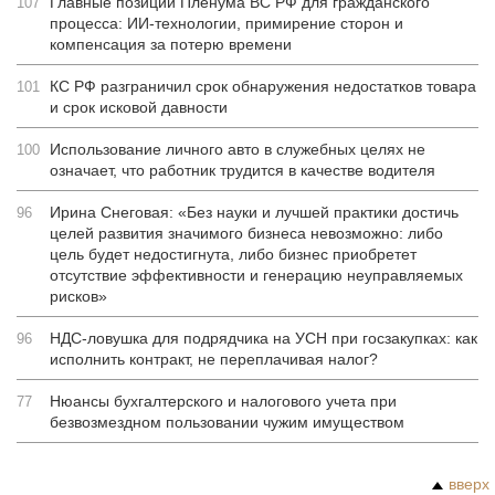
Главные позиции Пленума ВС РФ для гражданского
107
процесса: ИИ-технологии, примирение сторон и
компенсация за потерю времени
КС РФ разграничил срок обнаружения недостатков товара
101
и срок исковой давности
Использование личного авто в служебных целях не
100
означает, что работник трудится в качестве водителя
Ирина Снеговая: «Без науки и лучшей практики достичь
96
целей развития значимого бизнеса невозможно: либо
цель будет недостигнута, либо бизнес приобретет
отсутствие эффективности и генерацию неуправляемых
рисков»
НДС-ловушка для подрядчика на УСН при госзакупках: как
96
исполнить контракт, не переплачивая налог?
Нюансы бухгалтерского и налогового учета при
77
безвозмездном пользовании чужим имуществом
вверх