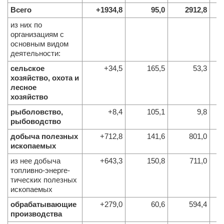
Всего
+1934,8
95,0
2912,8
из них по
организациям с
основным видом
деятельности:
сельское
+34,5
165,5
53,3
хозяйство, охота и
лесное
хозяйство
рыболовство,
+8,4
105,1
9,8
рыбоводство
добыча полезных
+712,8
141,6
801,0
ископаемых
из нее добыча
+643,3
150,8
711,0
топливно-энерге-
тических полезных
ископаемых
обрабатывающие
+279,0
60,6
594,4
производства