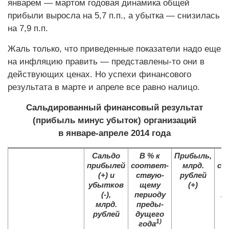
январем — мартом годовая динамика общей
прибыли выросла на 5,7 п.п., а убытка — снизилась
на 7,9 п.п.
Жаль только, что приведенные показатели надо еще
на инфляцию править — представлены-то они в
действующих ценах. Но успехи финансового
результата в марте и апреле все равно налицо.
Сальдированный финансовый результат
(прибыль минус убыток) организаций
в январе-апреле 2014 года
Сальдо
В % к
Прибыль,
прибылей
соответ-
млрд.
со
(+) и
ствую-
рублей
с
убытков
щему
(+)
(-),
периоду
п
млрд.
преды-
п
рублей
дущего
д
1)
года
г