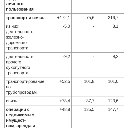
личного
пользования
транспорт и связь
+172,1
75,6
316,7
из них:
-5,9
-
8,1
деятельность
железно-
дорожного
транспорта
деятельность
-9,2
-
9,2
прочего
сухопутного
транспорта
транспортирование
+92,5
101,8
101,0
по
трубопроводам
связь
+78,4
87,7
123,6
операции с
+48,8
135,5
147,7
недвижимым
имущест-
вом, аренда и