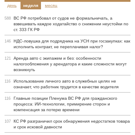
день
неделя
месяц
ВС РФ потребовал от судов не формальничать, а
588
взвешивать каждое ходатайство о снижении неустойки по
ст. 333 ГК РФ
НДС-ловушка для подрядчика на УСН при госзакупках: как
146
исполнить контракт, не переплачивая налог?
Аренда авто с экипажем и без: особенности
121
налогообложения у арендатора и какие сложности могут
возникнуть
Использование личного авто в служебных целях не
116
означает, что работник трудится в качестве водителя
Главные позиции Пленума ВС РФ для гражданского
116
процесса: ИИ-технологии, примирение сторон и
компенсация за потерю времени
КС РФ разграничил срок обнаружения недостатков товара
107
и срок исковой давности