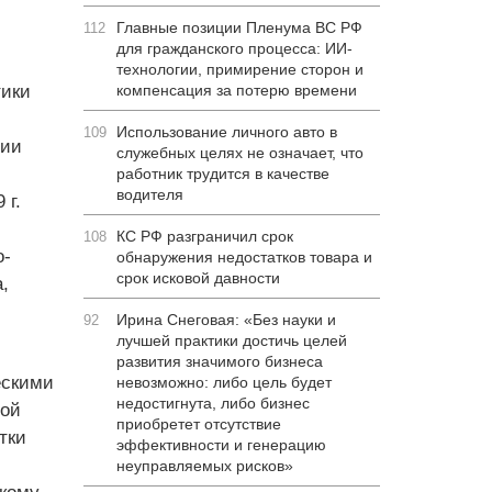
Главные позиции Пленума ВС РФ
112
для гражданского процесса: ИИ-
технологии, примирение сторон и
тики
компенсация за потерю времени
Использование личного авто в
109
гии
служебных целях не означает, что
работник трудится в качестве
водителя
 г.
КС РФ разграничил срок
108
о-
обнаружения недостатков товара и
срок исковой давности
,
Ирина Снеговая: «Без науки и
92
лучшей практики достичь целей
развития значимого бизнеса
ескими
невозможно: либо цель будет
недостигнута, либо бизнес
мой
приобретет отсутствие
тки
эффективности и генерацию
неуправляемых рисков»