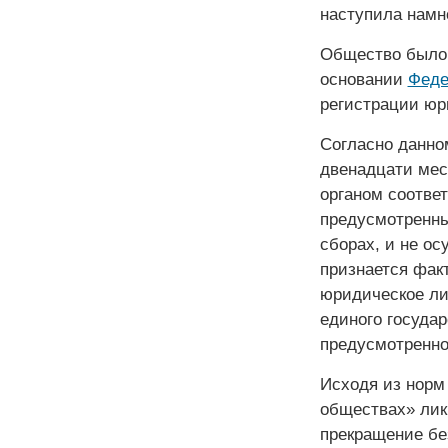
наступила намн
Общество было л
основании
Феде
регистрации юр
Согласно данно
двенадцати ме
органом соотве
предусмотренны
сборах, и не ос
признается фак
юридическое ли
единого государ
предусмотренн
Исходя из нор
обществах» лик
прекращение без