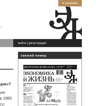
я понимаю
т
войти
|
регистрация
свежий номер
ция»?
ции
е 1993
су: