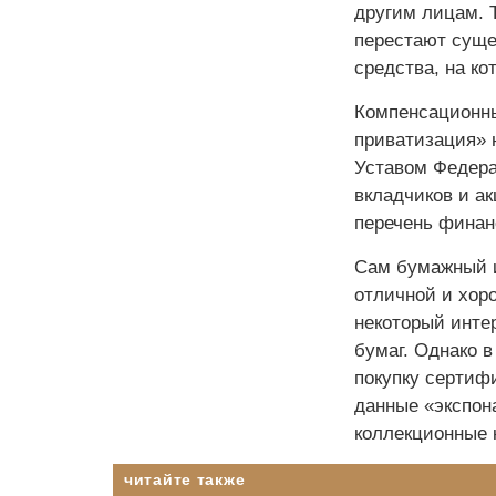
другим лицам. 
перестают суще
средства, на к
Компенсационн
приватизация» 
Уставом Федера
вкладчиков и а
перечень финан
Сам бумажный и
отличной и хор
некоторый инте
бумаг. Однако 
покупку сертиф
данные «экспон
коллекционные 
читайте также