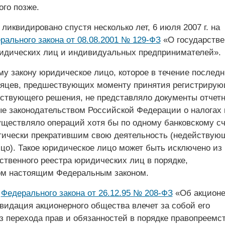
ого позже.
иквидировано спустя несколько лет, 6 июля 2007 г. на
рального закона от 08.08.2001 № 129-ФЗ
«О государстве
идических лиц и индивидуальных предпринимателей».
му закону юридическое лицо, которое в течение послед
сяцев, предшествующих моменту принятия регистриру
тствующего решения, не представляло документы отчетн
е законодательством Российской Федерации о налогах 
уществляло операций хотя бы по одному банковскому сч
тически прекратившим свою деятельность (недействую
цо). Такое юридическое лицо может быть исключено из
ственного реестра юридических лиц в порядке,
ом настоящим Федеральным законом.
м
Федерального закона от 26.12.95 № 208-ФЗ
«Об акцион
видация акционерного общества влечет за собой его
 перехода прав и обязанностей в порядке правопреемст