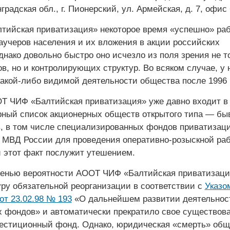
градская обл., г. Пионерский, ул. Армейская, д. 7, офис 
ийская приватизация» некоторое время «успешно» ра
аучеров населения и их вложения в акции российских
нако довольно быстро оно исчезло из поля зрения не т
в, но и контролирующих структур. Во всяком случае, у 
акой-либо видимой деятельности общества после 1996 г
ОТ ЧИФ «Балтийская приватизация» уже давно входит в 
ный список акционерных обществ открытого типа — б
, в том числе специализированных фондов приватизаци
 МВД России для проведения оперативно-розыскной ра
и этот факт послужит утешением.
енью вероятности АООТ ЧИФ «Балтийская приватизаци
ру обязательной реорганизации в соответствии с
Указо
от 23.02.98 № 193
«О дальнейшем развитии деятельнос
 фондов» и автоматически прекратило свое существов
вестиционный фонд. Однако, юридическая «смерть» общ