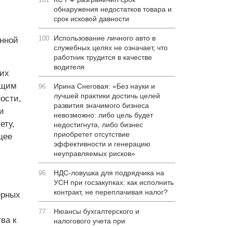
обнаружения недостатков товара и
срок исковой давности
Использование личного авто в
100
нной
служебных целях не означает, что
работник трудится в качестве
водителя
них
ющим
Ирина Снеговая: «Без науки и
96
лучшей практики достичь целей
ости,
развития значимого бизнеса
и
невозможно: либо цель будет
ету,
недостигнута, либо бизнес
приобретет отсутствие
щее
эффективности и генерацию
неуправляемых рисков»
НДС-ловушка для подрядчика на
96
УСН при госзакупках: как исполнить
контракт, не переплачивая налог?
ерных
Нюансы бухгалтерского и
77
ва к
налогового учета при