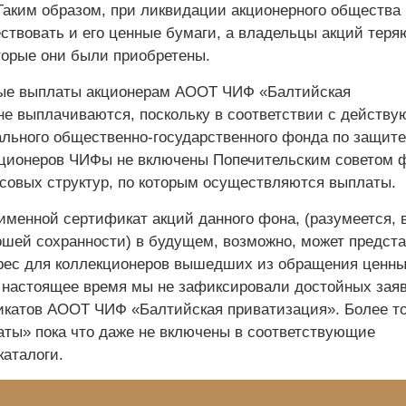
Таким образом, при ликвидации акционерного общества
ствовать и его ценные бумаги, а владельцы акций теря
оторые они были приобретены.
ые выплаты акционерам АООТ ЧИФ «Балтийская
не выплачиваются, поскольку в соответствии с действ
льного общественно-государственного фонда по защите
кционеров ЧИФы не включены Попечительским советом 
совых структур, по которым осуществляются выплаты.
менной сертификат акций данного фона, (разумеется, 
ошей сохранности) в будущем, возможно, может предст
рес для коллекционеров вышедших из обращения ценн
в настоящее время мы не зафиксировали достойных заяв
икатов АООТ ЧИФ «Балтийская приватизация». Более то
аты» пока что даже не включены в соответствующие
каталоги.