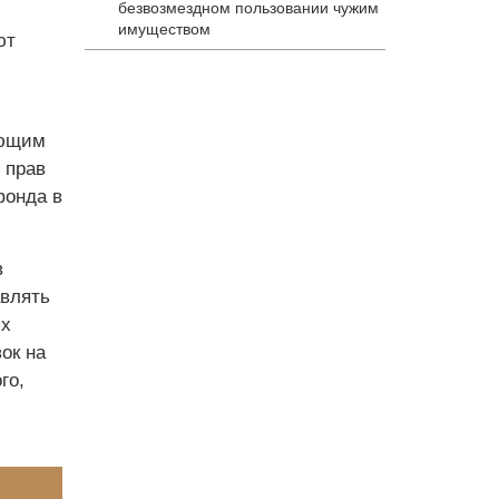
безвозмездном пользовании чужим
имуществом
ют
ующим
 прав
фонда в
в
авлять
ых
ок на
го,