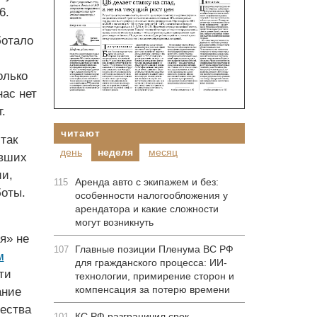
6.
ботало
олько
нас нет
.
читают
так
день
неделя
месяц
ывших
и,
Аренда авто с экипажем и без:
115
боты.
особенности налогообложения у
арендатора и какие сложности
могут возникнуть
я» не
Главные позиции Пленума ВС РФ
107
м
для гражданского процесса: ИИ-
ти
технологии, примирение сторон и
компенсация за потерю времени
ание
ества
КС РФ разграничил срок
101