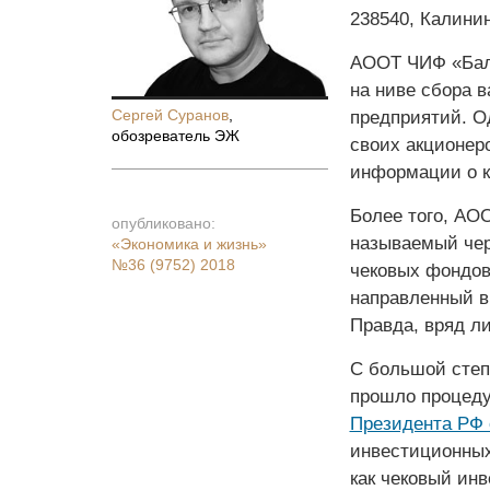
238540, Калинин
АООТ ЧИФ «Балт
на ниве сбора в
Сергей Суранов
,
предприятий. Од
обозреватель ЭЖ
своих акционеро
информации о к
Более того, АО
опубликовано:
называемый чер
«Экономика и жизнь»
№36 (9752) 2018
чековых фондов
направленный в
Правда, вряд л
С большой степ
прошло процеду
Президента РФ 
инвестиционных
как чековый ин