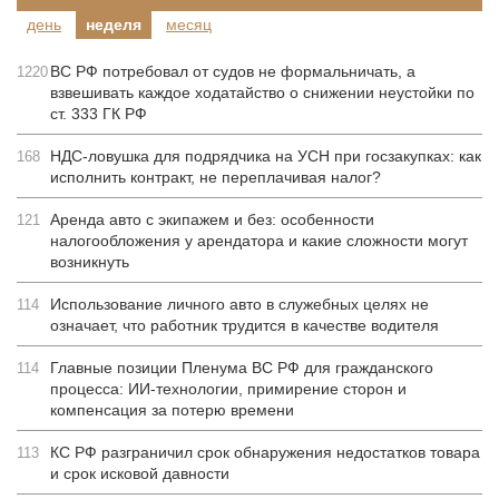
день
неделя
месяц
ВС РФ потребовал от судов не формальничать, а
1220
взвешивать каждое ходатайство о снижении неустойки по
ст. 333 ГК РФ
НДС-ловушка для подрядчика на УСН при госзакупках: как
168
исполнить контракт, не переплачивая налог?
Аренда авто с экипажем и без: особенности
121
налогообложения у арендатора и какие сложности могут
возникнуть
Использование личного авто в служебных целях не
114
означает, что работник трудится в качестве водителя
Главные позиции Пленума ВС РФ для гражданского
114
процесса: ИИ-технологии, примирение сторон и
компенсация за потерю времени
КС РФ разграничил срок обнаружения недостатков товара
113
и срок исковой давности