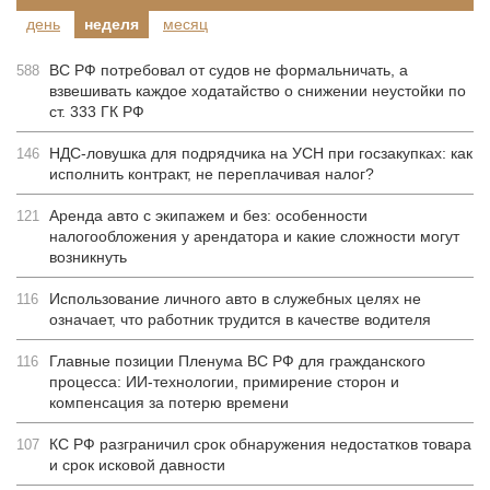
день
неделя
месяц
ВС РФ потребовал от судов не формальничать, а
588
взвешивать каждое ходатайство о снижении неустойки по
ст. 333 ГК РФ
НДС-ловушка для подрядчика на УСН при госзакупках: как
146
исполнить контракт, не переплачивая налог?
Аренда авто с экипажем и без: особенности
121
налогообложения у арендатора и какие сложности могут
возникнуть
Использование личного авто в служебных целях не
116
означает, что работник трудится в качестве водителя
Главные позиции Пленума ВС РФ для гражданского
116
процесса: ИИ-технологии, примирение сторон и
компенсация за потерю времени
КС РФ разграничил срок обнаружения недостатков товара
107
и срок исковой давности