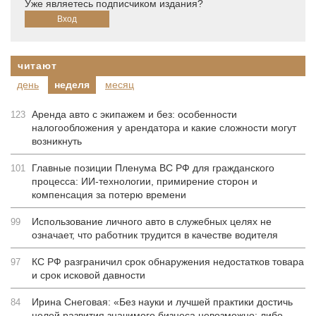
Уже являетесь подписчиком издания?
читают
день
неделя
месяц
Аренда авто с экипажем и без: особенности
123
налогообложения у арендатора и какие сложности могут
возникнуть
Главные позиции Пленума ВС РФ для гражданского
101
процесса: ИИ-технологии, примирение сторон и
компенсация за потерю времени
Использование личного авто в служебных целях не
99
означает, что работник трудится в качестве водителя
КС РФ разграничил срок обнаружения недостатков товара
97
и срок исковой давности
Ирина Снеговая: «Без науки и лучшей практики достичь
84
целей развития значимого бизнеса невозможно: либо