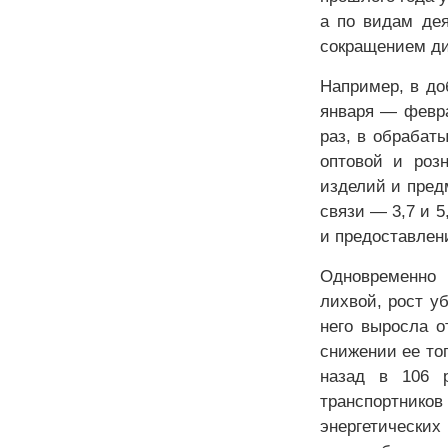
а по видам де
сокращением ди
Например, в до
января — февра
раз, в обрабат
оптовой и розн
изделий и предм
связи — 3,7 и 
и предоставлени
Одновременно 
лихвой, рост у
него выросла о
снижении ее тог
назад в 106 р
транспортников
энергетических