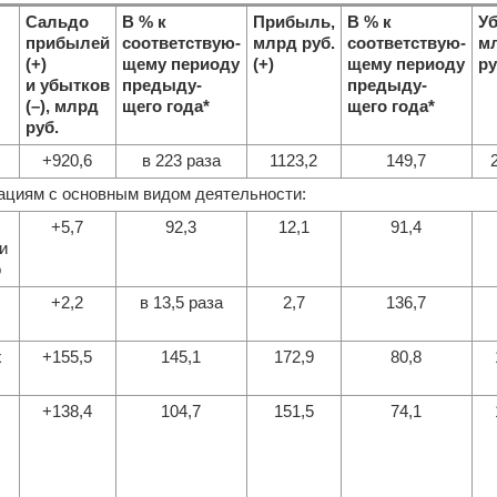
Сальдо
В % к
Прибыль,
В % к
Уб
прибылей
соответствую-
млрд руб.
соответствую-
м
(+)
щему периоду
(+)
щему периоду
ру
и убытков
предыду-
предыду-
(–), млрд
щего года*
щего года*
руб.
+920,6
в 223 раза
1123,2
149,7
зациям с основным видом деятельности:
+5,7
92,3
12,1
91,4
и
о
+2,2
в 13,5 раза
2,7
136,7
х
+155,5
145,1
172,9
80,8
+138,4
104,7
151,5
74,1