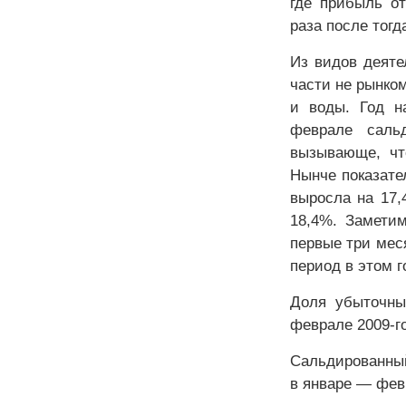
где прибыль от
раза после тогд
Из видов деяте
части не рынком
и воды. Год н
феврале сальд
вызывающе, чт
Нынче показате
выросла на 17,
18,4%. Заметим
первые три меся
период в этом г
Доля убыточны
феврале 2009-го
Сальдированный
в январе — февр