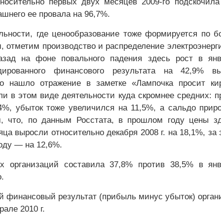
носительно первых двух месяцев 2009-го подскочила
ашнего ее провала на 96,7%.
льности, где ценообразование тоже формируется по 
, отметим производство и распределение электроэнерги
азад на фоне повального падения здесь рост в ян
ированного финансового результата на 42,9% вы
о нашло отражение в заметке «Лампочка просит кир
ли в этом виде деятельности куда скромнее средних: 
4%, убыток тоже увеличился на 11,5%, а сальдо прир
, что, по данным Росстата, в прошлом году цены з
ца выросли относительно декабря 2008 г. на 18,1%, за 
оду — на 12,6%.
х организаций составила 37,8% против 38,5% в ян
.
 финансовый результат (прибыль минус убыток) орган
але 2010 г.