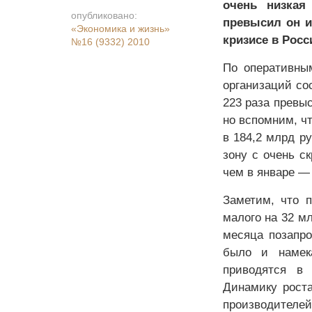
очень низкая
опубликовано:
превысил он и
«Экономика и жизнь»
кризисе в Росс
№16 (9332) 2010
По оперативны
организаций со
223 раза превы
но вспомним, чт
в 184,2 млрд р
зону с очень с
чем в январе —
Заметим, что 
малого на 32 м
месяца позапро
было и намека
приводятся в
Динамику роста
производителе