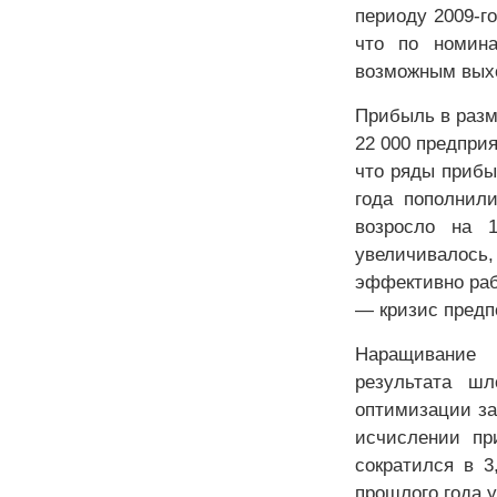
периоду 2009-г
что по номина
возможным выхо
Прибыль в разме
22 000 предпри
что ряды приб
года пополнили
возросло на 
увеличивалось,
эффективно раб
— кризис предп
Наращивание 
результата ш
оптимизации за
исчислении пр
сократился в 3
прошлого года у