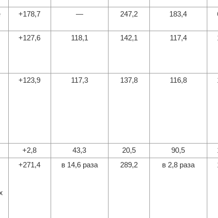
е
+178,7
—
247,2
183,4
+127,6
118,1
142,1
117,4
+123,9
117,3
137,8
116,8
+2,8
43,3
20,5
90,5
+271,4
в 14,6 раза
289,2
в 2,8 раза
х