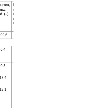
ыток,
В % к
лрд
соответствую-
б. (–)
щему периоду
предыду-
щего года*
202,6
27,1
6,4
90,7
0,5
28,5
17,4
16,3
13,1
18,2