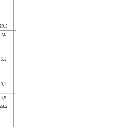
23,2
26,5
2,0
10,3
5,3
124,7
0,1
0,5
4,9
34,7
28,2
35,9