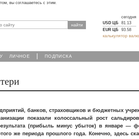
йтом, вы соглашаетесь с этим.
сегодня
USD ЦБ
81.13
EUR ЦБ
93.58
калькулятор валю
|
У
ЛИЧНОЕ
ПОДПИСКА
отери
дприятий, банков, страховщиков и бюджетных учре
анизации показали колоссальный рост сальдиров
езультата (прибыль минус убыток) в январе — ф
того же периода прошлого года. Конечно, здесь ск