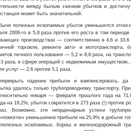
ятельности между былым скачком убытков и достигн
станция может быть значительной.
быче полезных ископаемых убыток уменьшился относ
ля 2009-го в 5,8 раза против его роста в том периоде
ывающих производствах — соответственно в 4,6 и 10,6 
ичной торговле, ремонте авто- и мототранспорта, 
етов личного пользования — 5,2 и 8,8 раза, на транспо
5,3 раза, в сфере операций с недвижимым имуществом,
я услуг — 2,6 против 5,1 раза.
перекрыть падение прибыли и компенсировать, да
бытка удалось только трубопроводному транспорту. Пр
тносительно января — февраля прошлого года на 71
да на 19,2%, убыток сократился в 273 раза (!) против ро
аз. Возможно, эти неординарные успехи трубопро
 «помогли» уменьшению прибыли на 25,9% в добыче то
 полезных ископаемых. Хорош и железнодорожный тра