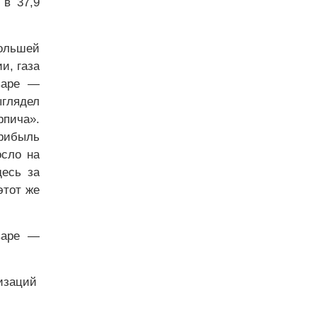
 в 37,9
большей
и, газа
варе —
глядел
пича».
прибыль
осло на
десь за
этот же
варе —
изаций