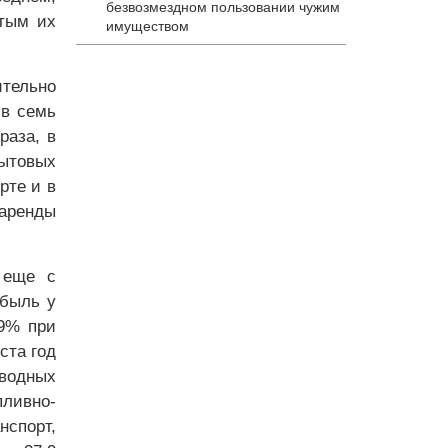
безвозмездном пользовании чужим
утым их
имуществом
ительно
 в семь
раза, в
бытовых
рте и в
 аренды
 еще с
ибыль у
,9% при
ста год
водных
пливно-
нспорт,