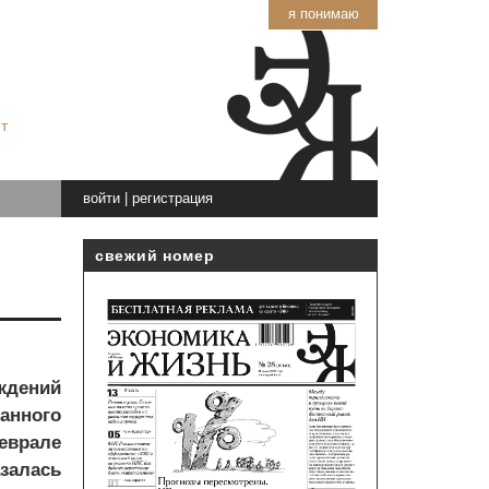
я понимаю
т
войти
|
регистрация
свежий номер
ждений
анного
еврале
азалась