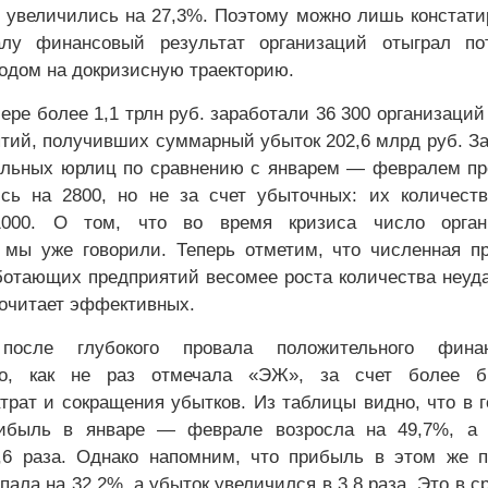
о увеличились на 27,3%. Поэтому можно лишь констати
лу финансовый результат организаций отыграл по
дом на докризисную траекторию.
ре более 1,1 трлн руб. заработали 36 300 организаций
ятий, получивших суммарный убыток 202,6 млрд руб. З
ыльных юрлиц по сравнению с январем — февралем п
сь на 2800, но не за счет убыточных: их количест
1000. О том, что во время кризиса число орган
 мы уже говорили. Теперь отметим, что численная п
отающих предприятий весомее роста количества неуд
очитает эффективных.
после глубокого провала положительного финан
ло, как не раз отмечала «ЭЖ», за счет более б
трат и сокращения убытков. Из таблицы видно, что в 
ибыль в январе — феврале возросла на 49,7%, а 
,6 раза. Однако напомним, что прибыль в этом же 
пала на 32,2%, а убыток увеличился в 3,8 раза. Это в с