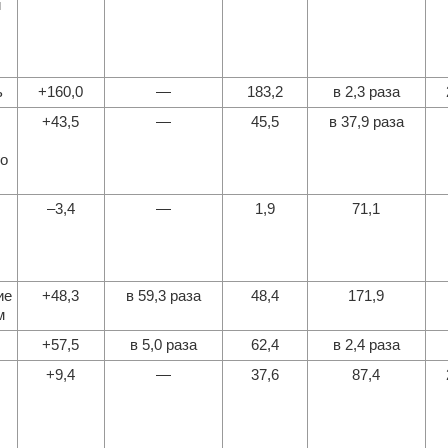
й
ь
+160,0
—
183,2
в 2,3 раза
+43,5
—
45,5
в 37,9 раза
о
–3,4
—
1,9
71,1
ие
+48,3
в 59,3 раза
48,4
171,9
м
+57,5
в 5,0 раза
62,4
в 2,4 раза
+9,4
—
37,6
87,4