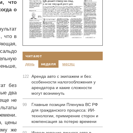
м, что
огда о
ультат
, что в
ляющая,
 сальдо
читают
тельную
день
неделя
месяц
меньше,
Аренда авто с экипажем и без:
122
особенности налогообложения у
тат без
арендатора и какие сложности
вые два
могут возникнуть
 еще не
Главные позиции Пленума ВС РФ
99
льтаты
для гражданского процесса: ИИ-
емени.
технологии, примирение сторон и
компенсация за потерю времени
р, цены
ому же
Использование личного авто в
93