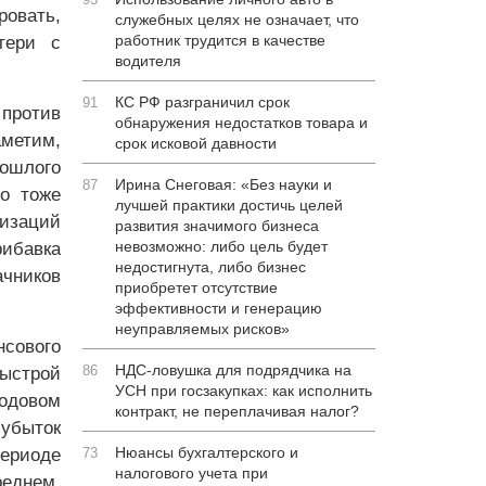
ровать,
служебных целях не означает, что
работник трудится в качестве
тери с
водителя
КС РФ разграничил срок
91
 против
обнаружения недостатков товара и
аметим,
срок исковой давности
рошлого
Ирина Снеговая: «Без науки и
87
во тоже
лучшей практики достичь целей
изаций
развития значимого бизнеса
невозможно: либо цель будет
рибавка
недостигнута, либо бизнес
ачников
приобретет отсутствие
эффективности и генерацию
неуправляемых рисков»
сового
НДС-ловушка для подрядчика на
86
ыстрой
УСН при госзакупках: как исполнить
годовом
контракт, не переплачивая налог?
убыток
Нюансы бухгалтерского и
периоде
73
налогового учета при
реднем,