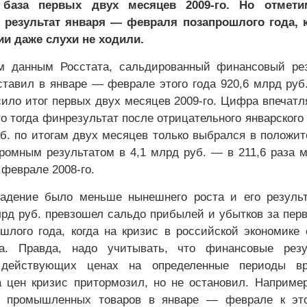
 база первых двух месяцев 2009-го. Но отмети
 результат января — февраля позапрошлого года, к
ии даже слухи не ходили.
м данным Росстата, сальдированный финансовый рез
ставил в январе — феврале этого года 920,6 млрд руб.
сило итог первых двух месяцев 2009-го. Цифра впечат
о тогда финрезультат после отрицательного январского
уб. по итогам двух месяцев только выбрался в положи
кромным результатом в 4,1 млрд руб. — в 211,6 раза 
 феврале 2008-го.
падение было меньше нынешнего роста и его резуль
лрд руб. превзошел сальдо прибылей и убытков за пер
шлого года, когда на кризис в российской экономике
. Правда, надо учитывать, что финансовые резу
 действующих ценах на определенные периоды вр
 цен кризис притормозил, но не остановил. Наприме
й промышленных товаров в январе — феврале к эт