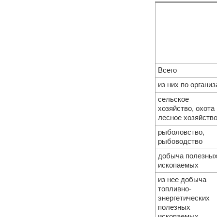
Всего
из них по органи
сельское
хозяйство, охота 
лесное хозяйств
рыболовство,
рыбоводство
добыча полезны
ископаемых
из нее добыча
топливно-
энергетических
полезных
ископаемых