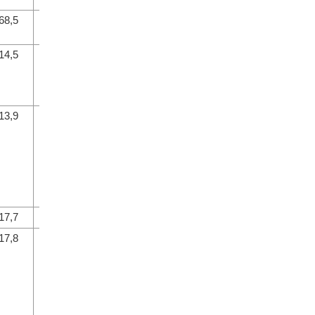
68,5
21,2
14,5
111,5
13,9
111,9
17,7
109,6
17,8
20,8