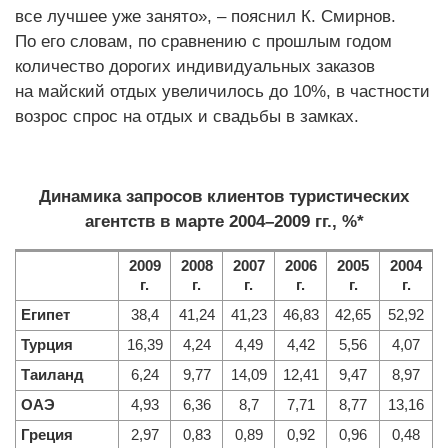
все лучшее уже занято», – пояснил К. Смирнов.
По его словам, по сравнению с прошлым годом
количество дорогих индивидуальных заказов
на майский отдых увеличилось до 10%, в частности
возрос спрос на отдых и свадьбы в замках.
Динамика запросов клиентов туристических
агентств в марте 2004–2009 гг., %*
2009
2008
2007
2006
2005
2004
г
.
г
.
г
.
г
.
г
.
г
.
Египет
38,4
41,24
41,23
46,83
42,65
52,92
Турция
16,39
4,24
4,49
4,42
5,56
4,07
Таиланд
6,24
9,77
14,09
12,41
9,47
8,97
ОАЭ
4,93
6,36
8,7
7,71
8,77
13,16
Греция
2,97
0,83
0,89
0,92
0,96
0,48