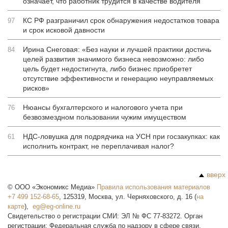
означает, что работник трудится в качестве водителя
КС РФ разграничил срок обнаружения недостатков товара
97
и срок исковой давности
Ирина Снеговая: «Без науки и лучшей практики достичь
84
целей развития значимого бизнеса невозможно: либо
цель будет недостигнута, либо бизнес приобретет
отсутствие эффективности и генерацию неуправляемых
рисков»
Нюансы бухгалтерского и налогового учета при
76
безвозмездном пользовании чужим имуществом
НДС-ловушка для подрядчика на УСН при госзакупках: как
61
исполнить контракт, не переплачивая налог?
вверх
©
ООО «Экономикс Медиа»
Правила использования материалов
+7 499 152-68-65
,
125319
,
Москва
,
ул. Черняховского, д. 16
(
на
карте
),
Свидетельство о регистрации СМИ: ЭЛ № ФС 77-83272. Орган
регистрации: Федеральная служба по надзору в сфере связи,