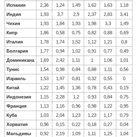
Испания
2,36
1,24
1,49
1,62
1,63
1,18
Индия
1,93
3,7
2,9
2,37
2,83
3,41
Чехия
1,93
1,84
1,93
1,98
3,3
1,49
Кипр
1,86
0,58
0,75
0,82
0,88
0,69
Италия
1,78
1,74
1,52
1,12
1,21
0,8
Болгария
1,77
0,94
1,02
0,91
0,77
0,49
Доминикана
1,69
2,42
1,11
1
1,06
1,01
Тунис
1,54
0,98
0,84
0,88
1,11
0,56
Израиль
1,53
1,97
0,81
0,32
0,55
0
Китай
1,22
1,45
1,36
0,78
0,43
0,19
Индонезия
1,15
2,28
1,2
0,93
0,84
0,75
Франция
1,13
1,16
0,96
0,98
1,22
0,95
Куба
1,03
2,04
1,23
1,23
1,17
0,79
Хорватия
0,96
0,15
0,22
0,18
0,27
0,04
Мальдивы
0,92
2,19
1,09
1,11
1,25
1,04