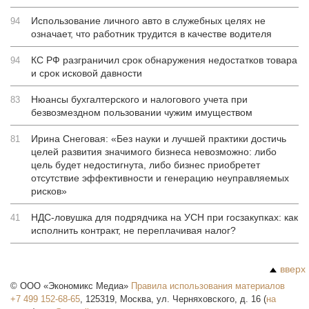
Использование личного авто в служебных целях не
94
означает, что работник трудится в качестве водителя
КС РФ разграничил срок обнаружения недостатков товара
94
и срок исковой давности
Нюансы бухгалтерского и налогового учета при
83
безвозмездном пользовании чужим имуществом
Ирина Снеговая: «Без науки и лучшей практики достичь
81
целей развития значимого бизнеса невозможно: либо
цель будет недостигнута, либо бизнес приобретет
отсутствие эффективности и генерацию неуправляемых
рисков»
НДС-ловушка для подрядчика на УСН при госзакупках: как
41
исполнить контракт, не переплачивая налог?
вверх
©
ООО «Экономикс Медиа»
Правила использования материалов
+7 499 152-68-65
,
125319
,
Москва
,
ул. Черняховского, д. 16
(
на