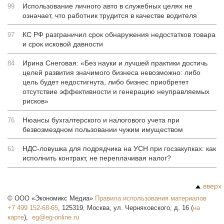
Использование личного авто в служебных целях не
99
означает, что работник трудится в качестве водителя
КС РФ разграничил срок обнаружения недостатков товара
97
и срок исковой давности
Ирина Снеговая: «Без науки и лучшей практики достичь
84
целей развития значимого бизнеса невозможно: либо
цель будет недостигнута, либо бизнес приобретет
отсутствие эффективности и генерацию неуправляемых
рисков»
Нюансы бухгалтерского и налогового учета при
76
безвозмездном пользовании чужим имуществом
НДС-ловушка для подрядчика на УСН при госзакупках: как
61
исполнить контракт, не переплачивая налог?
вверх
©
ООО «Экономикс Медиа»
Правила использования материалов
+7 499 152-68-65
,
125319
,
Москва
,
ул. Черняховского, д. 16
(
на
карте
),