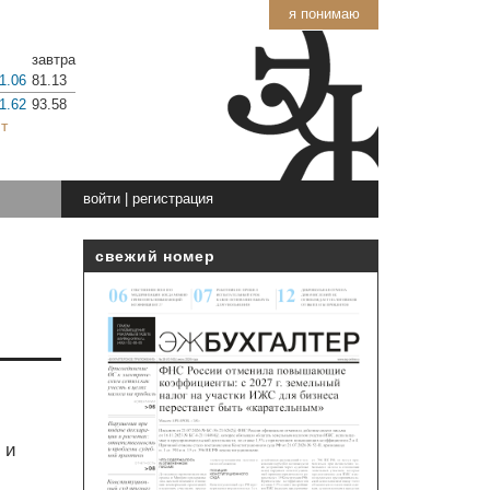
я понимаю
завтра
1.06
81.13
1.62
93.58
т
войти
|
регистрация
свежий номер
 и