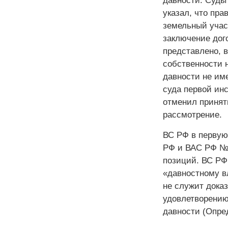
давности. Суды
указал, что пра
земельный учас
заключение дого
представлено, в
собственности 
давности не им
суда первой ин
отменил принят
рассмотрение.
ВС РФ в первую
РФ и ВАС РФ № 1
позиций. ВС РФ
«давностному вл
не служит доказ
удовлетворению
давности (Опред