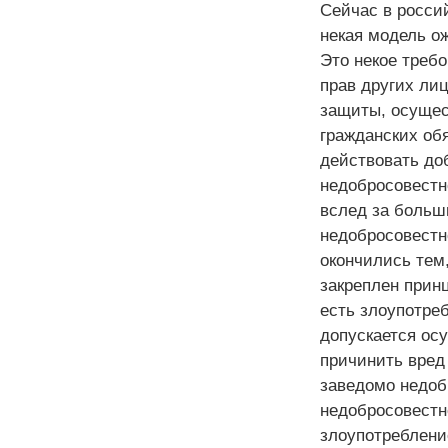
Сейчас в росси
некая модель о
Это некое треб
прав других лиц
защиты, осущес
гражданских об
действовать доб
недобросовестн
вслед за больш
недобросовестн
окончились тем,
закреплен прин
есть злоупотреб
допускается ос
причинить вред 
заведомо недоб
недобросовестн
злоупотребление