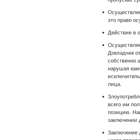
Осуществлен
это право ос
Действие в о
Осуществлен
Докладчик о
собственно 
нарушая каки
исключитель
лица.
Злоупотребл
всего им по
позицию. На
заключении 
Заключение 