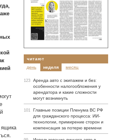
гда,
даже
жных
ской
читают
ак
день
неделя
месяц
нией
Аренда авто с экипажем и без:
123
особенности налогообложения у
арендатора и какие сложности
могут
могут возникнуть
е
Главные позиции Пленума ВС РФ
101
ой
для гражданского процесса: ИИ-
технологии, примирение сторон и
 ящика
компенсация за потерю времени
ться.
Использование личного авто в
99