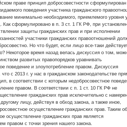
йском праве принцип добросовестности сформулирован 
жидаемого поведения участника гражданского правоотно
ование минимально необходимого, приемлемого уровня 
. Как сформулировано в п. 3 ст. 1 ГК РФ, при установле
твлении защиты гражданских прав и при исполнении
язанностей участники гражданских правоотношений дол
росовестно. Но что будет, если лицо все-таки действуе
о? Некоторое время назад велась дискуссия о том, мож
инством развитых правопорядков уравнивать
ое поведение и злоупотребление правом. Дискуссия
 что с 2013 г. у нас в гражданском законодательстве пр
цип, в соответствии с которым недобросовестное поведе
ление правом. В соответствии с п. 1 ст. 10 ГК РФ не
уществление гражданских прав исключительно с намере
другому лицу, действуя в обход закона, а также иное,
росовестное осуществление гражданских прав. Таким о
ое осуществление гражданских прав является
м правом с точки зрения нашего закона.