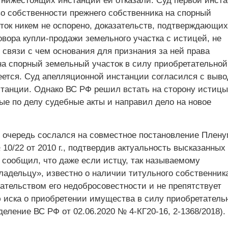
 нижестоящих инстанций ей отказали. Суд первой инст
во собственности прежнего собственника на спорный
ток никем не оспорено, доказательств, подтверждающих
вора купли-продажи земельного участка с истицей, не
 связи с чем основания для признания за ней права
на спорный земельный участок в силу приобретательной
еется. Суд апелляционной инстанции согласился с выв
станции. Однако ВС РФ решил встать на сторону истицы
ые по делу судебные акты и направил дело на новое
 очередь сослался на совместное постановление Плен
0/22 от 2010 г., подтвердив актуальность высказанных
 сообщил, что даже если истцу, так называемому
адельцу», известно о наличии титульного собственника
ательством его недобросовестности и не препятствует
 иска о приобретении имущества в силу приобретатель
еление ВС РФ от 02.06.2020 № 4-КГ20-16, 2-1368/2018).