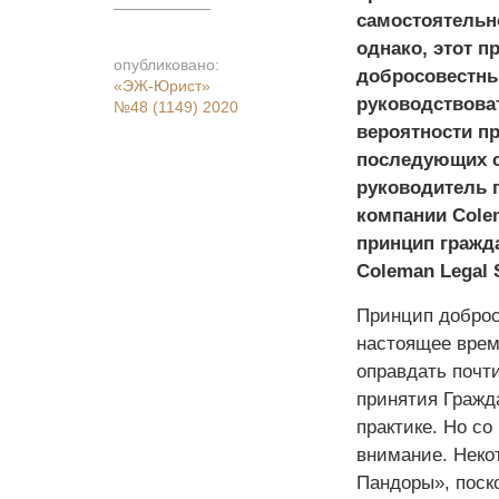
самостоятельн
однако, этот п
опубликовано:
добросовестны
«ЭЖ-Юрист»
руководствова
№48 (1149) 2020
вероятности п
последующих с
руководитель 
компании Colem
принцип гражд
Coleman Legal S
Принцип доброс
настоящее врем
оправдать почт
принятия Гражда
практике. Но со
внимание. Неко
Пандоры», поск