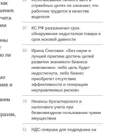
как
служебных целях не означает, что
шения.
работник трудится в качестве
водителя
учета
нии
КС РФ разграничил срок
97
обнаружения недостатков товара и
срок исковой давности
жны
т
Ирина Снеговая: «Без науки и
84
но ли
лучшей практики достичь целей
развития значимого бизнеса
невозможно: либо цель будет
недостигнута, либо бизнес
ямо
приобретет отсутствие
ние и
эффективности и генерацию
неуправляемых рисков»
нием
Нюансы бухгалтерского и
76
налогового учета при
безвозмездном пользовании чужим
бразом,
имуществом
НДС-ловушка для подрядчика на
61