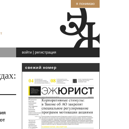
я понимаю
т
войти
|
регистрация
свежий номер
дах:
ния
от