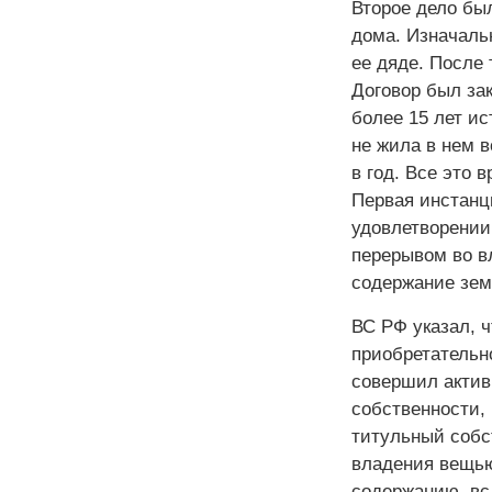
Второе дело бы
дома. Изначаль
ее дяде. После 
Договор был зак
более 15 лет и
не жила в нем в
в год. Все это 
Первая инстанци
удовлетворении
перерывом во вл
содержание земе
ВС РФ указал, ч
приобретательн
совершил актив
собственности, 
титульный собс
владения вещью,
содержанию, вс