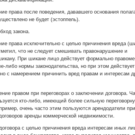
ие права после поведения, дававшего основания полага
уществлено не будет (эстоппель).
бход закона.
ие права исключительно с целью причинения вреда (ши
тметил, что не следует смешивать правонарушение и
шикану. При шикане лицо действует формально правоме
е-либо нормы законодательства, но при этом действует
но с намерением причинить вред правам и интересам д
ение правом при переговорах о заключении договора. Ч
льзуется кто-либо, имеющий более сильную переговорн
пример, очень часто этим пользуются арендодатели пр
договоров аренды коммерческой недвижимости.
договора с целью причинения вреда интересам иных ли