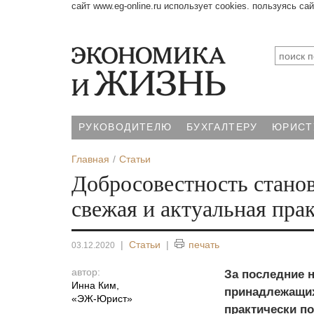
сайт www.eg-online.ru использует cookies. пользуясь са
РУКОВОДИТЕЛЮ
БУХГАЛТЕРУ
ЮРИСТ
Главная
Статьи
Добросовестность станови
свежая и актуальная пра
|
Статьи
|
печать
03.12.2020
автор:
За последние 
Инна Ким
,
принадлежащих
«ЭЖ-Юрист»
практически по