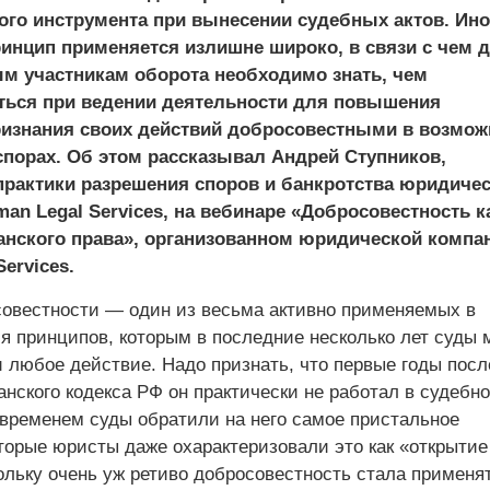
ого инструмента при вынесении судебных актов. Ино
ринцип применяется излишне широко, в связи с чем 
м участникам оборота необходимо знать, чем
ться при ведении деятельности для повышения
ризнания своих действий добросовестными в возмо
порах. Об этом рассказывал Андрей Ступников,
практики разрешения споров и банкротства юридиче
an Legal Services, на вебинаре «Добросовестность к
анского права», организованном юридической компа
ervices.
овестности — один из весьма активно применяемых в
я принципов, которым в последние несколько лет суды 
и любое действие. Надо признать, что первые годы посл
нского кодекса РФ он практически не работал в судебн
 временем суды обратили на него самое пристальное
торые юристы даже охарактеризовали это как «открытие
ольку очень уж ретиво добросовестность стала применя