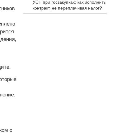
УСН при госзакупках: как исполнить
тников
контракт, не переплачивая налог?
еплено
орится
едения,
ите.
которые
енение.
ком о