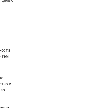
с целью
ности
о тем
ца
стно и
аво