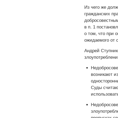
Из чего же дол
гражданских пр
добросовестными
в п. 1 постанов
о том, что при 
ожидаемого от с
Андрей Ступник
злоупотреблени
Недобросове
возникают и
односторонни
Суды считают
использоват
Недобросове
злоупотребл
пропусках с