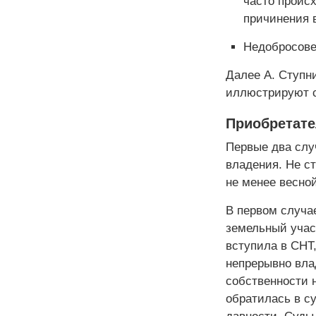
часто происх
причинения 
Недобросове
Далее А. Ступн
иллюстрируют с
Приобретате
Первые два слу
владения. Не ст
не менее весной
В первом случа
земельный участ
вступила в СНТ,
непрерывно вла
собственности н
обратилась в су