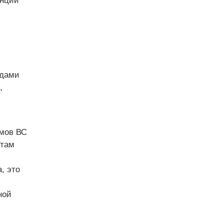
анции
одами
,
умов ВС
 там
, это
ной