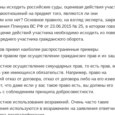
жны исходить российские суды, оценивая действия учас
авоотношений на предмет того, являются ли они
 или нет? Основное правило, на взгляд эксперта, закр
ления Пленума ВС РФ от 23.06.2015 № 25, в котором гов
оценке действий участника необходимо исходить из пов
реднего участника гражданского оборота.
ов привел наиболее распространенные примеры
я правом при осуществлении гражданских прав и их защ
стное осуществление секундарных прав, то есть прав, 
з уже имеющихся обязательств. Например, право на
й отказ от договора, отказ от договора либо на его изм
, что даже если у вас такое право есть, вы должны его
ь с соблюдением принципа добросовестности.
стное использование возражений. Очень часто такие
ения используются в возражениях на заявления ответчи
рока дисквалификации.