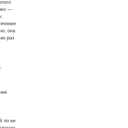
илого
них —
.
течение
но, она
ько раз
,
ник
й по ее
аличие