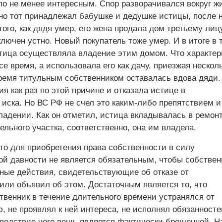
ло не менее интересным. Спор разворачивался вокруг ж
но тот принадлежал бабушке и дедушке истицы, после 
того, как дядя умер, его жена продала дом третьему лицу
лючен устно. Новый покупатель тоже умер. И в итоге в 
стица осуществляла владение этим домом. Что характер
се время, а использовала его как дачу, приезжая нескол
время титульным собственником оставалась вдова дяди.
я как раз по этой причине и отказала истице в
 иска. Но ВС РФ не счел это каким-либо препятствием и
адении. Как он отметил, истица вкладывалась в ремонт
льного участка, соответственно, она им владела.
то для приобретения права собственности в силу
ой давности не является обязательным, чтобы собствен
ные действия, свидетельствующие об отказе от
или объявил об этом. Достаточным является то, что
твенник в течение длительного времени устранялся от
 не проявлял к ней интереса, не исполнял обязанносте
ледствие чего вещь является фактически брошенной. Н