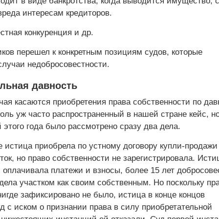
одит в виде банкротства, когда выводится имущество, 
вреда интересам кредиторов.
стная конкуренция и др.
иков перешел к конкретным позициям судов, которые
лучаи недобросовестности.
льная давность
чая касаются приобретения права собственности по дав
оль уж часто распространенный в нашей стране кейс, н
 этого года было рассмотрено сразу два дела.
е истица приобрела по устному договору купли-продажи
ок, но право собственности не зарегистрировала. Исти
 оплачивала платежи и взносы, более 15 лет добросове
дела участком как своим собственным. Но поскольку пр
игде зафиксировано не было, истица в конце концов
д с иском о признании права в силу приобретательной