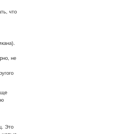
ть, что
кана).
рно, не
ругого
аще
ую
и
ц. Это