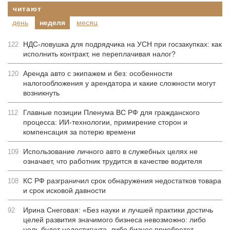
читают
день
неделя
месяц
НДС-ловушка для подрядчика на УСН при госзакупках: как
122
исполнить контракт, не переплачивая налог?
Аренда авто с экипажем и без: особенности
120
налогообложения у арендатора и какие сложности могут
возникнуть
Главные позиции Пленума ВС РФ для гражданского
112
процесса: ИИ-технологии, примирение сторон и
компенсация за потерю времени
Использование личного авто в служебных целях не
109
означает, что работник трудится в качестве водителя
КС РФ разграничил срок обнаружения недостатков товара
108
и срок исковой давности
Ирина Снеговая: «Без науки и лучшей практики достичь
92
целей развития значимого бизнеса невозможно: либо
цель будет недостигнута, либо бизнес приобретет