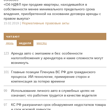
<Об НДФЛ при продаже квартиры, находившейся в
собственности менее минимального предельного срока
владения, приобретенной на основании договора аренды с
правом выкупа>
|
Нормативные правовые акты
15.02.2019
читают
день
неделя
месяц
Аренда авто с экипажем и без: особенности
123
налогообложения у арендатора и какие сложности могут
возникнуть
Главные позиции Пленума ВС РФ для гражданского
101
процесса: ИИ-технологии, примирение сторон и
компенсация за потерю времени
Использование личного авто в служебных целях не
99
означает, что работник трудится в качестве водителя
КС РФ разграничил срок обнаружения недостатков товара
97
и срок исковой давности