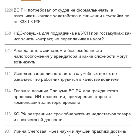
ВС РФ потребовал от судов не формальничать, а
1220
взвешивать каждое ходатайство о снижении неустойки по
ст. 333 ГК РФ
НДС-ловушка для подрядчика на УСН при госзакупках: как
168
исполнить контракт, не переплачивая налог?
Аренда авто с экипажем и без: особенности
121
налогообложения у арендатора и какие сложности могут
возникнуть
Использование личного авто в служебных целях не
114
означает, что работник трудится в качестве водителя
Главные позиции Пленума ВС РФ для гражданского
114
процесса: ИИ-технологии, примирение сторон и
компенсация за потерю времени
КС РФ разграничил срок обнаружения недостатков товара
113
и срок исковой давности
Ирина Снеговая: «Без науки и лучшей практики достичь
98