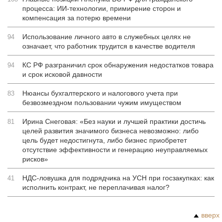
процесса: ИИ-технологии, примирение сторон и
компенсация за потерю времени
Использование личного авто в служебных целях не
94
означает, что работник трудится в качестве водителя
КС РФ разграничил срок обнаружения недостатков товара
94
и срок исковой давности
Нюансы бухгалтерского и налогового учета при
83
безвозмездном пользовании чужим имуществом
Ирина Снеговая: «Без науки и лучшей практики достичь
81
целей развития значимого бизнеса невозможно: либо
цель будет недостигнута, либо бизнес приобретет
отсутствие эффективности и генерацию неуправляемых
рисков»
НДС-ловушка для подрядчика на УСН при госзакупках: как
41
исполнить контракт, не переплачивая налог?
вверх