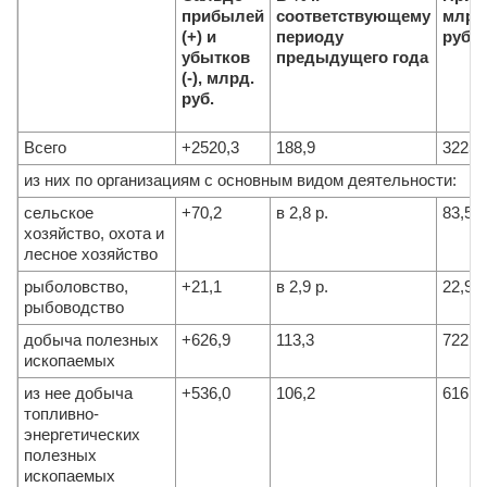
прибылей
соответствующему
млрд
(+) и
периоду
руб.(
убытков
предыдущего года
(-), млрд.
руб.
Всего
+2520,3
188,9
3225,
из них по организациям с основным видом деятельности:
сельское
+70,2
в 2,8 р.
83,5
хозяйство, охота и
лесное хозяйство
рыболовство,
+21,1
в 2,9 р.
22,9
рыбоводство
добыча полезных
+626,9
113,3
722,4
ископаемых
из нее добыча
+536,0
106,2
616,1
топливно-
энергетических
полезных
ископаемых