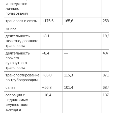
и предметов
личного
пользования
транспорт и связь
+176,6
165,6
258,5
из них:
деятельность
+8,1
—
19,8
железнодорожного
транспорта
деятельность
–8,4
—
4,4
прочего
сухопутного
транспорта
транспортирование
+85,0
115,3
87,0
по трубопроводам
связь
+56,8
101,4
68,4
операции с
–18,4
–
137,6
недвижимым
имуществом,
аренда и