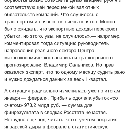
обработке можно объяснить девальвацией руб­ля и
соответствующей переоценкой валютных
обязательств компаний. Что случилось с
транспортом и связью, не очень понятно. Можно
было ожидать, что экспортные доходы перекроют
убытки, но этого, увы, не случилось»,— например,
комментировал тогда ситуацию руководитель
направления реального сектора Центра
макроэкономического анализа и крат­косрочного
прогнозирования Владимир Сальников. Но прав
оказался эксперт, что по одному месяцу судить рано
и нужно дождаться данных за весь I квартал.
А ситуация радикально изменилась уже по итогам
января — февраля. Прибыль одолела убыток «со
счетом» 973,2 млрд руб. — сумма для
финрезультата в сводках Росстата нечас­тая.
Нетрудно еще подсчитать, что с учетом покрытия
январской дыры в феврале в статис­тическую