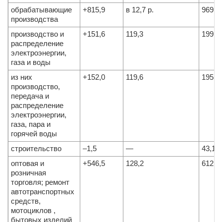
обрабатывающие
+815,9
в 12,7 р.
969,1
производства
производство и
+151,6
119,3
199,5
распределение
электроэнергии,
газа и воды
из них
+152,0
119,6
195,7
производство,
передача и
распределение
электроэнергии,
газа, пара и
горячей воды
строительство
–1,5
—
43,1
оптовая и
+546,5
128,2
612,1
розничная
торговля; ремонт
автотранспортных
средств,
мотоциклов ,
бытовых изделий