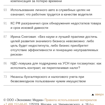
компенсация за потерю времени
Использование личного авто в служебных целях не
93
означает, что работник трудится в качестве водителя
КС РФ разграничил срок обнаружения недостатков товара
91
и срок исковой давности
Ирина Снеговая: «Без науки и лучшей практики достичь
87
целей развития значимого бизнеса невозможно: либо
цель будет недостигнута, либо бизнес приобретет
отсутствие эффективности и генерацию неуправляемых
рисков»
НДС-ловушка для подрядчика на УСН при госзакупках: как
86
исполнить контракт, не переплачивая налог?
Нюансы бухгалтерского и налогового учета при
73
безвозмездном пользовании чужим имуществом
вверх
©
ООО «Экономикс Медиа»
Правила использования материалов
+7 499 152-68-65
,
125319
,
Москва
,
ул. Черняховского, д. 16
(
на