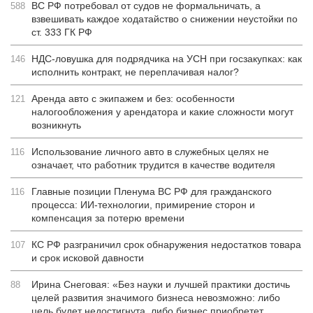
ВС РФ потребовал от судов не формальничать, а
588
взвешивать каждое ходатайство о снижении неустойки по
ст. 333 ГК РФ
НДС-ловушка для подрядчика на УСН при госзакупках: как
146
исполнить контракт, не переплачивая налог?
Аренда авто с экипажем и без: особенности
121
налогообложения у арендатора и какие сложности могут
возникнуть
Использование личного авто в служебных целях не
116
означает, что работник трудится в качестве водителя
Главные позиции Пленума ВС РФ для гражданского
116
процесса: ИИ-технологии, примирение сторон и
компенсация за потерю времени
КС РФ разграничил срок обнаружения недостатков товара
107
и срок исковой давности
Ирина Снеговая: «Без науки и лучшей практики достичь
88
целей развития значимого бизнеса невозможно: либо
цель будет недостигнута, либо бизнес приобретет