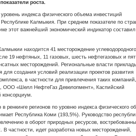
показатели роста.
уровень индекса физического объема инвестиций
 Республике Калмыкия. При среднем показателе по стра
ике этот важнейший экономический индикатор составил
Калмыкии находится 41 месторождение углеводородног
сле 19 нефтяных, 11 газовых, шесть нефтегазовых и пят
нсатных месторождений. Региональные власти приклад
я для создания условий реализации проектов развития
омплекса, в частности для привлечения таких компаний,
 ООО «Шелл НефтеГаз Девелопмент», Каспийский
 консорциум.
 в ренкинге регионов по уровню индекса физического о
имает Республика Коми (193,5%). Руководство республи
овлечению в оборот природных ресурсов, востребованны
. В частности, идет разработка новых месторождений,