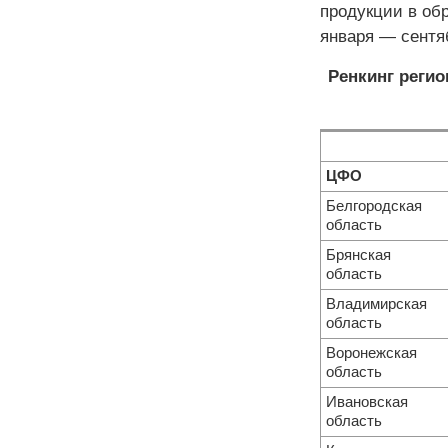
продукции в об
января — сентяб
Ренкинг реги
ЦФО
Белгородская
область
Брянская
область
Владимирская
область
Воронежская
область
Ивановская
область