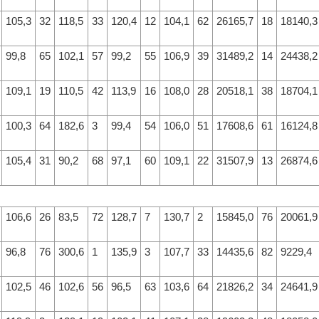
105,3
32
118,5
33
120,4
12
104,1
62
26165,7
18
18140,3
99,8
65
102,1
57
99,2
55
106,9
39
31489,2
14
24438,2
109,1
19
110,5
42
113,9
16
108,0
28
20518,1
38
18704,1
100,3
64
182,6
3
99,4
54
106,0
51
17608,6
61
16124,8
105,4
31
90,2
68
97,1
60
109,1
22
31507,9
13
26874,6
106,6
26
83,5
72
128,7
7
130,7
2
15845,0
76
20061,9
96,8
76
300,6
1
135,9
3
107,7
33
14435,6
82
9229,4
102,5
46
102,6
56
96,5
63
103,6
64
21826,2
34
24641,9