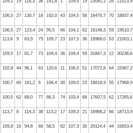
109,1
19
116,3
36
141,8
1
109,5
19
23081,1
28
21523,9
106,5
27
130,7
18
102,0
43
104,5
58
16470,7
70
18837,4
106,5
27
123,4
24
95,5
66
104,1
62
18148,3
59
19510,7
113,6
9
63,9
79
109,7
23
107,5
36
18968,0
53
21003,1
109,5
17
81,7
73
104,4
36
104,4
59
31867,3
12
30236,6
102,8
44
96,1
63
120,6
11
106,0
51
17072,8
64
15987,2
100,7
60
161,2
6
106,4
30
109,0
23
18818,9
55
17968,9
100,5
62
68,0
77
88,3
74
103,4
68
17607,5
62
17265,6
113,7
8
114,3
38
113,2
17
109,3
21
16968,2
66
18713,9
109,8
16
94,8
66
58,5
82
107,9
30
20114,4
44
16653,4