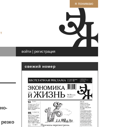
я понимаю
т
войти
|
регистрация
свежий номер
но-
 резко