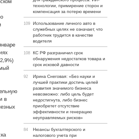
нском
технологии, примирение сторон и
компенсация за потерю времени
но
Использование личного авто в
109
и
служебных целях не означает, что
работник трудится в качестве
водителя
январе
иях
КС РФ разграничил срок
108
обнаружения недостатков товара и
02,9%)
срок исковой давности
омый
Ирина Снеговая: «Без науки и
92
лучшей практики достичь целей
развития значимого бизнеса
тельную
невозможно: либо цель будет
и в
недостигнута, либо бизнес
приобретет отсутствие
лезных
эффективности и генерацию
неуправляемых рисков»
Нюансы бухгалтерского и
84
ска
налогового учета при