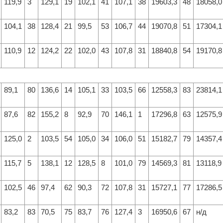
119,9
3
129,1
19
102,1
41
107,1
38
19603,3
48
18058,0
104,1
38
128,4
21
99,5
53
106,7
44
19070,8
51
17304,1
110,9
12
124,2
22
102,0
43
107,8
31
18840,8
54
19170,8
89,1
80
136,6
14
105,1
33
103,5
66
12558,3
83
23814,1
87,6
82
155,2
8
92,9
70
146,1
1
17296,8
63
12575,9
125,0
2
103,5
54
105,0
34
106,0
51
15182,7
79
14357,4
115,7
5
138,1
12
128,5
8
101,0
79
14569,3
81
13118,9
102,5
46
97,4
62
90,3
72
107,8
31
15727,1
77
17286,5
83,2
83
70,5
75
83,7
76
127,4
3
16950,6
67
н/д