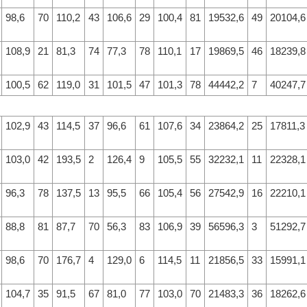
98,6
70
110,2
43
106,6
29
100,4
81
19532,6
49
20104,6
108,9
21
81,3
74
77,3
78
110,1
17
19869,5
46
18239,8
100,5
62
119,0
31
101,5
47
101,3
78
44442,2
7
40247,7
102,9
43
114,5
37
96,6
61
107,6
34
23864,2
25
17811,3
103,0
42
193,5
2
126,4
9
105,5
55
32232,1
11
22328,1
96,3
78
137,5
13
95,5
66
105,4
56
27542,9
16
22210,1
88,8
81
87,7
70
56,3
83
106,9
39
56596,3
3
51292,7
98,6
70
176,7
4
129,0
6
114,5
11
21856,5
33
15991,1
104,7
35
91,5
67
81,0
77
103,0
70
21483,3
36
18262,6