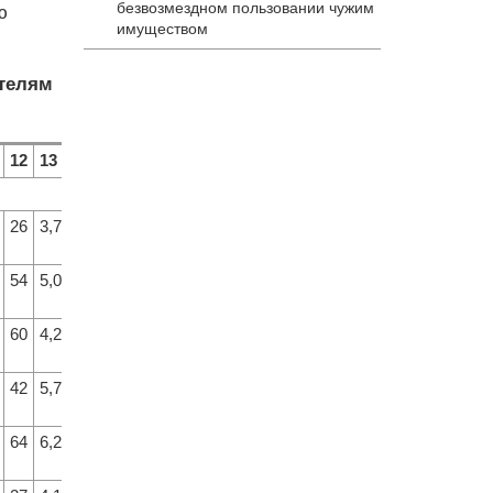
безвозмездном пользовании чужим
ю
имуществом
ателям
12
13
14
26
3,7
11
54
5,0
28
60
4,2
17
42
5,7
45
64
6,2
52