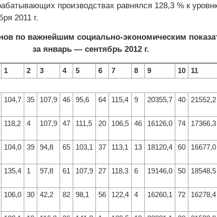
рабатывающих производствах равнялся 128,3 % к уровн
ря 2011 г.
онов по важнейшим социально-экономическим показ
за январь — сентябрь 2012 г.
1
2
3
4
5
6
7
8
9
10
11
104,7
35
107,9
46
95,6
64
115,4
9
20355,7
40
21552,2
118,2
4
107,9
47
111,5
20
106,5
46
16126,0
74
17366,3
104,0
39
94,8
65
103,1
37
113,1
13
18120,4
60
16677,0
135,4
1
97,8
61
107,9
27
118,3
6
19146,0
50
18548,5
106,0
30
42,2
82
98,1
56
122,4
4
16260,1
72
16278,4