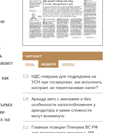
не
о
ь
читают
ывают
день
неделя
месяц
НДС-ловушка для подрядчика на
122
 как
УСН при госзакупках: как исполнить
контракт, не переплачивая налог?
Аренда авто с экипажем и без:
120
бъема
особенности налогообложения у
арендатора и какие сложности
ки
могут возникнуть
х на
Главные позиции Пленума ВС РФ
112
для гражданского процесса: ИИ-