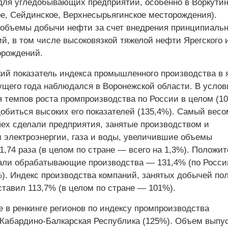
для угледобывающих предприятий, особенно в Воркути
ое, Сейдинское, Верхнесырьягинское месторождения).
объемы добычи нефти за счет внедрения принципиаль
й, в том числе высоковязкой тяжелой нефти Ярегского 
орождений.
ий показатель индекса промышленного производства в 
ущего года наблюдался в Воронежской области. В услов
я темпов роста промпроизводства по России в целом (1
добиться высоких его показателей (135,4%). Самый вес
пех сделали предприятия, занятые производством и
 электроэнергии, газа и воды, увеличившие объемы
1,74 раза (в целом по стране — всего на 1,3%). Положи
али обрабатывающие производства — 131,4% (по Росси
). Индекс производства компаний, занятых добычей по
ставил 113,7% (в целом по стране — 101%).
 в ренкинге регионов по индексу промпроизводства
Кабардино-Балкарская Республика (125%). Объем выпу