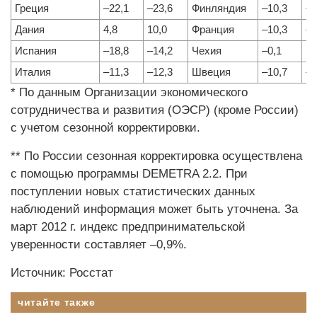
Греция
–22,1
–23,6
Финляндия
–10,3
–2
Дания
4,8
10,0
Франция
–10,3
–1
Испания
–18,8
–14,2
Чехия
–0,1
1,
Италия
–11,3
–12,3
Швеция
–10,7
–1
* По данным Организации экономического
сотрудничества и развития (ОЭСР) (кроме России)
с учетом сезонной корректировки.
** По России сезонная корректировка осуществлена
с помощью программы DEMETRA 2.2. При
поступлении новых статистических данных
наблюдений информация может быть уточнена. За
март 2012 г. индекс предпринимательской
уверенности составляет –0,9%.
Источник: Росстат
читайте также