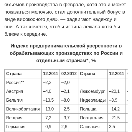
объемов производства в феврале, хотя это и может
показаться мелочью, стал дополнительный бонус в
виде високосного дня», — задвигают надежду и
они. А так хочется, чтобы истина лежала хотя бы
ближе к середине.
Индекс предпринимательской уверенности в
обрабатывающих производствах по России и
отдельным странам*, %
Страна
12.2011
02.2012
Страна
12.2011
02
Россия**
–2,2
–2,0
Австрия
–4,0
–2,1
Люксембург
–20,1
–2
Бельгия
–13,5
–8,0
Нидерланды
–3,9
–4
Великобритания
–13,0
–2,5
Польша
–14,2
–1
Венгрия
–7,2
–3,7
Португалия
–21,5
–2
Германия
–0,9
2,6
Словакия
3,5
–1