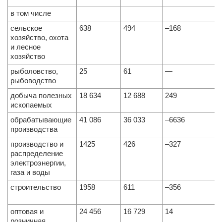
в том числе
сельское
638
494
–168
хозяйство, охота
и лесное
хозяйство
рыболовство,
25
61
—
рыбоводство
добыча полезных
18 634
12 688
249
ископаемых
обрабатывающие
41 086
36 033
–6636
производства
производство и
1425
426
–327
распределение
электроэнергии,
газа и воды
строительство
1958
611
–356
оптовая и
24 456
16 729
14
розничная