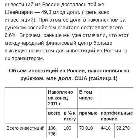
инвестиций из России досталась той же
Швейцарии — 49,3 млрд долл. (треть всех
инвестиций). При этом ее доля в накопленном за
рубежом российском капитале составляет всего
6,6%. Впрочем, раньше мы уже отмечали, что этот
международный финансовый центр больше
выглядит не местом для инвестиций из России, а
их транзитером.
Объем инвестиций из России, накопленных за
рубежом, млн долл. США (таблица 1)
Накоплено
В том
на конец
числе
2011 г.
всего
в % к
прямые
портфельные
итогу
прочие
Всего инвестиций
106
100
70 010
4418
32 278
706