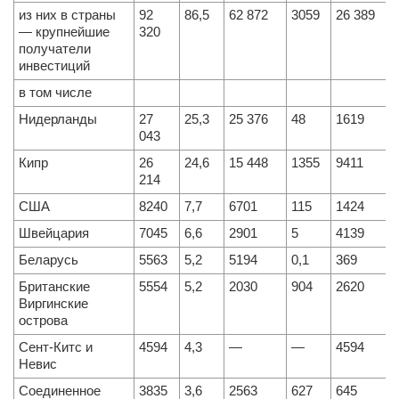
из них в страны
92
86,5
62 872
3059
26 389
— крупнейшие
320
получатели
инвестиций
в том числе
Нидерланды
27
25,3
25 376
48
1619
043
Кипр
26
24,6
15 448
1355
9411
214
США
8240
7,7
6701
115
1424
Швейцария
7045
6,6
2901
5
4139
Беларусь
5563
5,2
5194
0,1
369
Британские
5554
5,2
2030
904
2620
Виргинские
острова
Сент-Китс и
4594
4,3
—
—
4594
Невис
Соединенное
3835
3,6
2563
627
645