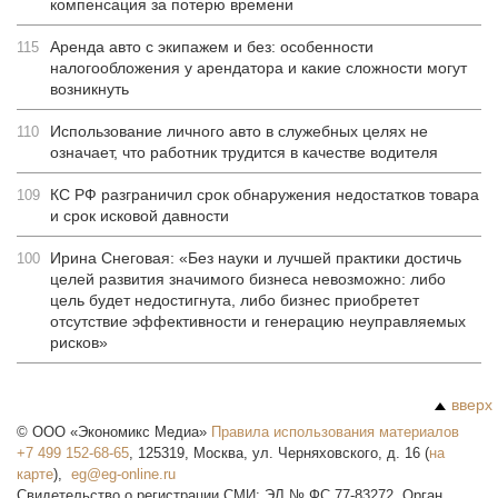
компенсация за потерю времени
Аренда авто с экипажем и без: особенности
115
налогообложения у арендатора и какие сложности могут
возникнуть
Использование личного авто в служебных целях не
110
означает, что работник трудится в качестве водителя
КС РФ разграничил срок обнаружения недостатков товара
109
и срок исковой давности
Ирина Снеговая: «Без науки и лучшей практики достичь
100
целей развития значимого бизнеса невозможно: либо
цель будет недостигнута, либо бизнес приобретет
отсутствие эффективности и генерацию неуправляемых
рисков»
вверх
©
ООО «Экономикс Медиа»
Правила использования материалов
+7 499 152-68-65
,
125319
,
Москва
,
ул. Черняховского, д. 16
(
на
карте
),
Свидетельство о регистрации СМИ: ЭЛ № ФС 77-83272. Орган