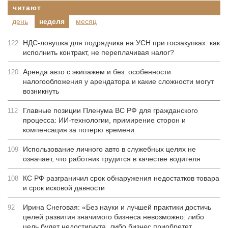
читают
день
неделя
месяц
НДС-ловушка для подрядчика на УСН при госзакупках: как
122
исполнить контракт, не переплачивая налог?
Аренда авто с экипажем и без: особенности
120
налогообложения у арендатора и какие сложности могут
возникнуть
Главные позиции Пленума ВС РФ для гражданского
112
процесса: ИИ-технологии, примирение сторон и
компенсация за потерю времени
Использование личного авто в служебных целях не
109
означает, что работник трудится в качестве водителя
КС РФ разграничил срок обнаружения недостатков товара
108
и срок исковой давности
Ирина Снеговая: «Без науки и лучшей практики достичь
92
целей развития значимого бизнеса невозможно: либо
цель будет недостигнута, либо бизнес приобретет