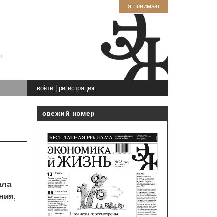
я понимаю
т
войти
|
регистрация
свежий номер
ала
ния,