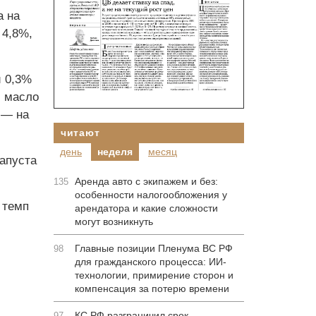
а на
 4,8%,
и 0,3%
, масло
 — на
читают
день
неделя
месяц
апуста
Аренда авто с экипажем и без:
135
особенности налогообложения у
 темп
арендатора и какие сложности
могут возникнуть
Главные позиции Пленума ВС РФ
98
для гражданского процесса: ИИ-
технологии, примирение сторон и
компенсация за потерю времени
КС РФ разграничил срок
97