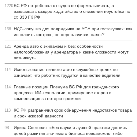
ВС РФ потребовал от судов не формальничать, а
1220
взвешивать каждое ходатайство о снижении неустойки по
ст. 333 ГК РФ
НДС-ловушка для подрядчика на УСН при госзакупках: как
168
исполнить контракт, не переплачивая налог?
Аренда авто с экипажем и без: особенности
121
налогообложения у арендатора и какие сложности могут
возникнуть
Использование личного авто в служебных целях не
114
означает, что работник трудится в качестве водителя
Главные позиции Пленума ВС РФ для гражданского
114
процесса: ИИ-технологии, примирение сторон и
компенсация за потерю времени
КС РФ разграничил срок обнаружения недостатков товара
113
и срок исковой давности
Ирина Снеговая: «Без науки и лучшей практики достичь
98
целей развития значимого бизнеса невозможно: либо