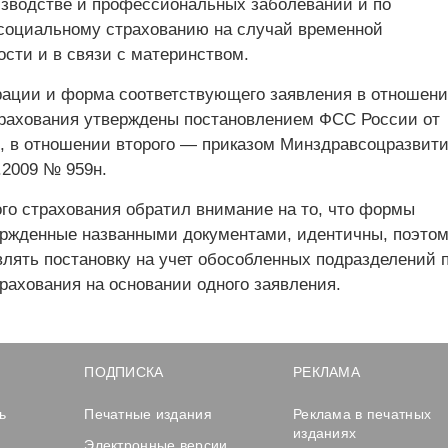
изводстве и профессиональных заболеваний и по
социальному страхованию на случай временной
ости и в связи с материнством.
рации и форма соответствующего заявления в отношен
трахования утверждены постановлением ФСС России от
7, в отношении второго — приказом Минздравсоцразвит
.2009 № 959н.
го страхования обратил внимание на то, что формы
ержденные названными документами, идентичны, поэто
лять постановку на учет обособленных подразделений 
рахования на основании одного заявления.
ПОДПИСКА
РЕКЛАМА
ь
Печатные издания
Реклама в печатных
изданиях
Электронные версии