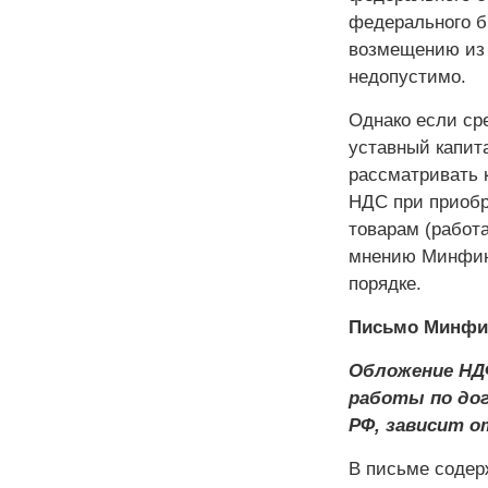
федерального б
возмещению из 
недопустимо.
Однако если ср
уставный капита
рассматривать 
НДС при приобр
товарам (работа
мнению Минфина
порядке.
Письмо Минфина
Обложение НД
работы по дог
РФ, зависит о
В письме содер