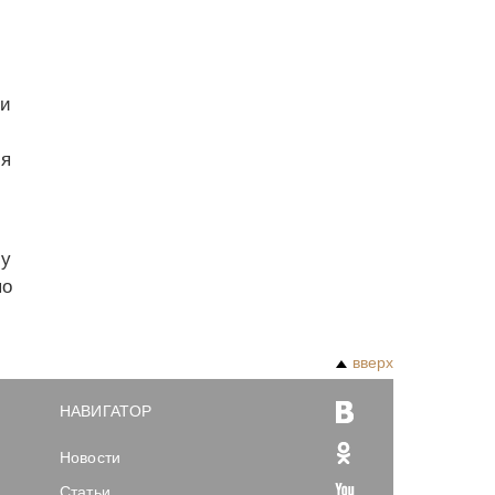
ии
ия
му
по
вверх
НАВИГАТОР
Новости
Статьи