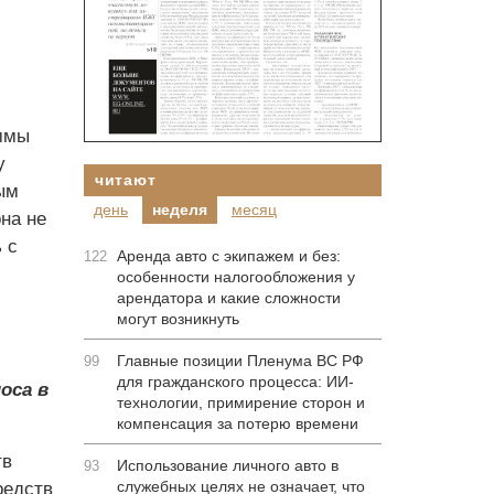
ммы
у
читают
ым
день
неделя
месяц
на не
 с
Аренда авто с экипажем и без:
122
особенности налогообложения у
арендатора и какие сложности
могут возникнуть
Главные позиции Пленума ВС РФ
99
для гражданского процесса: ИИ-
оса в
технологии, примирение сторон и
компенсация за потерю времени
тв
Использование личного авто в
93
служебных целях не означает, что
редств