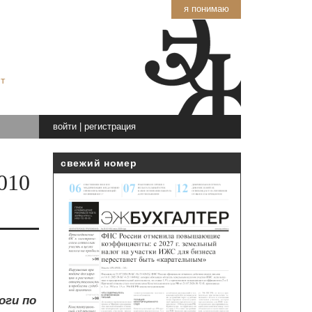
я понимаю
т
войти
|
регистрация
свежий номер
010
оги по