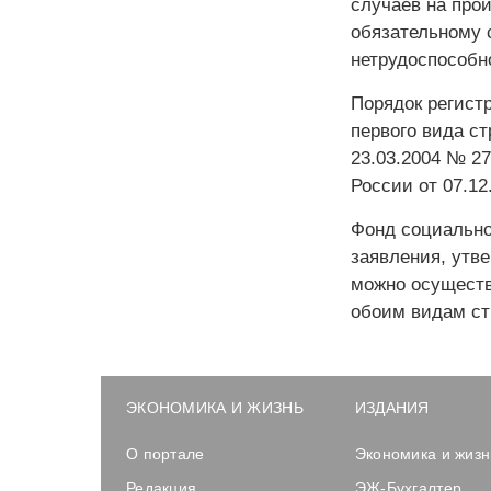
случаев на про
обязательному 
нетрудоспособн
Порядок регист
первого вида с
23.03.2004 № 2
России от 07.12
Фонд социально
заявления, утв
можно осуществ
обоим видам ст
ЭКОНОМИКА И ЖИЗНЬ
ИЗДАНИЯ
О портале
Экономика и жизн
Редакция
ЭЖ-Бухгалтер