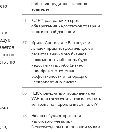
работник трудится в качестве
его
водителя
КС РФ разграничил срок
91
обнаружения недостатков товара и
срок исковой давности
а в
едует
Ирина Снеговая: «Без науки и
87
вается
лучшей практики достичь целей
развития значимого бизнеса
тенным
невозможно: либо цель будет
ны, по
недостигнута, либо бизнес
приобретет отсутствие
эффективности и генерацию
неуправляемых рисков»
НДС-ловушка для подрядчика на
86
УСН при госзакупках: как исполнить
контракт, не переплачивая налог?
ами
Нюансы бухгалтерского и
73
налогового учета при
ов,
безвозмездном пользовании чужим