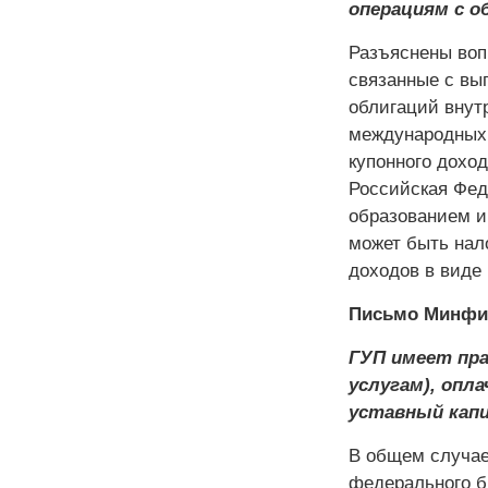
операциям с о
Разъяснены воп
связанные с вы
облигаций внут
международных 
купонного доход
Российская Фед
образованием и
может быть нал
доходов в виде
Письмо Минфина
ГУП имеет пра
услугам), опл
уставный кап
В общем случае 
федерального б