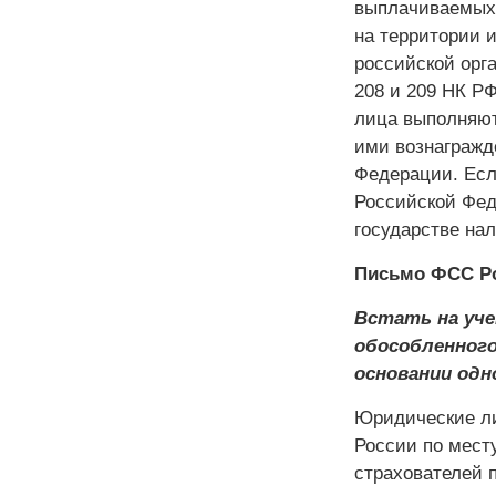
выплачиваемых 
на территории 
российской орга
208 и 209 НК Р
лица выполняют
ими вознагражд
Федерации. Есл
Российской Фед
государстве на
Письмо ФСС Рос
Встать на уче
обособленного
основании одн
Юридические ли
России по мест
страхователей 