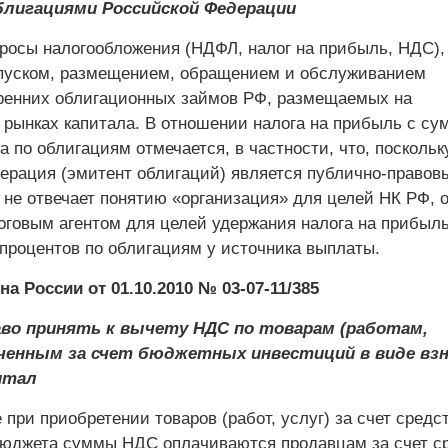
блигациями Российской Федерации
росы налогообложения (НДФЛ, налог на прибыль, НДС),
пуском, размещением, обращением и обслуживанием
ренних облигационных займов РФ, размещаемых на
рынках капитала. В отношении налога на прибыль с су
а по облигациям отмечается, в частности, что, поскольк
ерация (эмитент облигаций) является публично-правов
 не отвечает понятию «организация» для целей НК РФ, о
оговым агентом для целей удержания налога на прибыль
 процентов по облигациям у источника выплаты.
 России от 01.10.2010 № 03-07-11/385
во принять к вычету НДС по товарам (работам,
аченным за счет бюджетных инвестиций в виде взн
итал
при приобретении товаров (работ, услуг) за счет средс
юджета суммы НДС оплачиваются продавцам за счет с