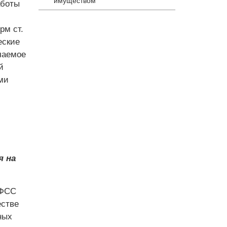
имуществом
аботы
рм ст.
еские
чаемое
й
ми
я на
 ФСС
естве
ных