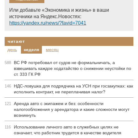
Или добавьте «Экономика и жизнь» в ваши
источники на Яндекс.Новостях:
https://yandex.ru/news/?favid=7041
читают
день
неделя
месяц
ВС РФ потребовал от судов не формальничать, а
588
взвешивать каждое ходатайство о снижении неустойки по
ст. 333 ГК РФ
НДС-ловушка для подрядчика на УСН при госзакупках: как
146
исполнить контракт, не переплачивая налог?
Аренда авто с экипажем и без: особенности
121
налогообложения у арендатора и какие сложности могут
возникнуть
Использование личного авто в служебных целях не
116
означает, что работник трудится в качестве водителя