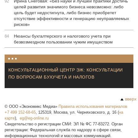
Ирина Снеговая: «Без науки и лучшей практики достичь
92
целей развития значимого бизнеса невозможно: либо
цель будет недостигнута, либо бизнес приобретет
отсутствие эффективности и генерацию неуправляемых
рисков»
Нюансы бухгалтерского и налогового учета при
84
безвозмездном пользовании чужим имуществом
КОНСУЛЬТАЦИОННЫЙ ЦЕНТР ЭЖ: КОНСУЛЬТАЦИИ
ПО ВОПРОСАМ БУХУЧЕТА И НАЛОГОВ
вверх
©
ООО «Экономикс Медиа»
Правила использования материалов
+7 499 152-68-65
,
125319
,
Москва
,
ул. Черняховского, д. 16
(
на
карте
),
Свидетельство о регистрации СМИ: ЭЛ № ФС 77-83272. Орган
регистрации: Федеральная служба по надзору в сфере связи,
информационных технологий и массовых коммуникаций.