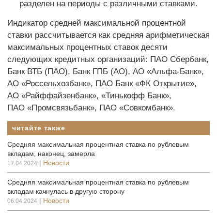
разделен на периоды с различными ставками.
Индикатор средней максимальной процентной
ставки рассчитывается как средняя арифметическая
максимальных процентных ставок десяти
следующих кредитных организаций: ПАО Сбербанк,
Банк ВТБ (ПАО), Банк ГПБ (АО), АО «Альфа-Банк»,
АО «Россельхозбанк», ПАО Банк «ФК Открытие»,
АО «Райффайзенбанк», «Тинькофф Банк»,
ПАО «Промсвязьбанк», ПАО «Совкомбанк».
читайте также
Средняя максимальная процентная ставка по рублевым
вкладам, наконец, замерла
|
Новости
17.04.2024
Средняя максимальная процентная ставка по рублевым
вкладам качнулась в другую сторону
|
Новости
06.04.2024