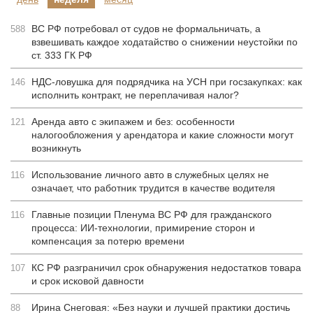
ВС РФ потребовал от судов не формальничать, а
588
взвешивать каждое ходатайство о снижении неустойки по
ст. 333 ГК РФ
НДС-ловушка для подрядчика на УСН при госзакупках: как
146
исполнить контракт, не переплачивая налог?
Аренда авто с экипажем и без: особенности
121
налогообложения у арендатора и какие сложности могут
возникнуть
Использование личного авто в служебных целях не
116
означает, что работник трудится в качестве водителя
Главные позиции Пленума ВС РФ для гражданского
116
процесса: ИИ-технологии, примирение сторон и
компенсация за потерю времени
КС РФ разграничил срок обнаружения недостатков товара
107
и срок исковой давности
Ирина Снеговая: «Без науки и лучшей практики достичь
88