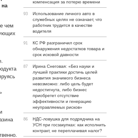
компенсация за потерю времени
 на
Использование личного авто в
93
служебных целях не означает, что
е чем
работник трудится в качестве
водителя
рующих
КС РФ разграничил срок
91
обнаружения недостатков товара и
срок исковой давности
.
Ирина Снеговая: «Без науки и
87
одукта
лучшей практики достичь целей
ируясь
развития значимого бизнеса
невозможно: либо цель будет
недостигнута, либо бизнес
ь
приобретет отсутствие
эффективности и генерацию
неуправляемых рисков»
и
НДС-ловушка для подрядчика на
азина
86
УСН при госзакупках: как исполнить
контракт, не переплачивая налог?
твенно.