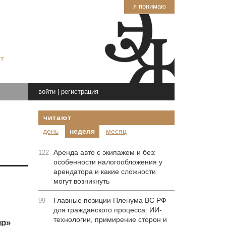
я понимаю
т
войти
|
регистрация
читают
день
неделя
месяц
Аренда авто с экипажем и без:
122
особенности налогообложения у
арендатора и какие сложности
могут возникнуть
Главные позиции Пленума ВС РФ
99
для гражданского процесса: ИИ-
технологии, примирение сторон и
ир»