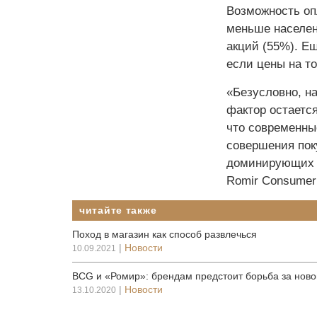
Возможность оп
меньше населен
акций (55%). Е
если цены на то
«Безусловно, н
фактор остаетс
что современны
совершения поку
доминирующих в
Romir Consumer
читайте также
Поход в магазин как способ развлечься
|
Новости
10.09.2021
BCG и «Ромир»: брендам предстоит борьба за ново
|
Новости
13.10.2020