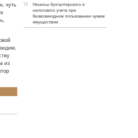
н, чуть
Нюансы бухгалтерского и
73
налогового учета при
ых
безвозмездном пользовании чужим
ь,
имуществом
овой
 видим,
ству
м из
ктор