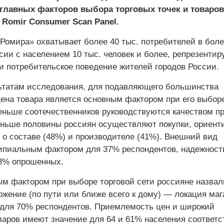
 главных факторов выбора торговых точек и товаров
Romir Consumer Scan Panel.
Ромира» охватывает более 40 тыс. потребителей в боле
ссии с населением 10 тыс. человек и более, репрезенти
 и потребительское поведение жителей городов России.
ьтатам исследования, для подавляющего большинства
цена товара является основным фактором при его выборе
ньше соотечественников руководствуются качеством пр
ньше половины россиян осуществляют покупки, ориент
о составе (48%) и производителе (41%). Внешний вид
ипиальным фактором для 37% респондентов, надежност
3% опрошенных.
м фактором при выборе торговой сети россияне назвал
ожение (по пути или ближе всего к дому) — локация маг
для 70% респондентов. Приемлемость цен и широкий
варов имеют значение для 64 и 61% населения соответс