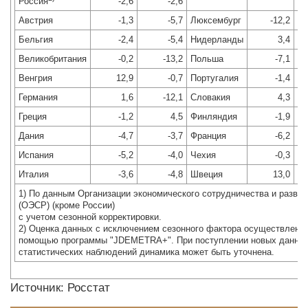
Россия
-2,6
-2,6
Австрия
-1,3
-5,7
Люксембург
-12,2
Бельгия
-2,4
-5,4
Нидерланды
3,4
Великобритания
-0,2
-13,2
Польша
-7,1
Венгрия
12,9
-0,7
Португалия
-1,4
Германия
1,6
-12,1
Словакия
4,3
Греция
-1,2
4,5
Финляндия
-1,9
Дания
-4,7
-3,7
Франция
-6,2
Испания
-5,2
-4,0
Чехия
-0,3
Италия
-3,6
-4,8
Швеция
13,0
1) По данным Организации экономического сотрудничества и развит
(ОЭСР) (кроме России)
с учетом сезонной корректировки.
2) Оценка данных с исключением сезонного фактора осуществлена 
помощью программы "JDEMETRA+". При поступлении новых данны
статистических наблюдений динамика может быть уточнена.
Источник: Росстат