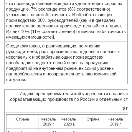
что производственные мощности удовлетворят спрос на
продукцию, 7% респондентов (6% соответственно)
указывают на их избыточность. В обрабатывающих
производствах 90% руководителей (как и в феврале)
положительно оценивают производственный потенциал.
Из них 10% (11% соответственно) отмечают избыточность
имеющихся мощностей.
Среди факторов, ограничивающих, по мнению
руководителей, рост производства, в добыче полезных
ископаемых и обрабатывающих производствах
преобладают недостаточный спрос на продукцию
предприятий на внутреннем рынке, высокий уровень
налогообложения и неопределенность экономической
ситуации.
Индекс предпринимательской уверенности организаци
обрабатывающих производств по России и отдельным стр
в пр
Страна
Февраль
Февраль
Страна
Февраль
Ф
2019 г.
2020 г.
2019 г.
2)