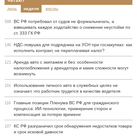
читают
день
неделя
месяц
ВС РФ потребовал от судов не формальничать, а
588
взвешивать каждое ходатайство о снижении неустойки по
ст. 333 ГК РФ
НДС-ловушка для подрядчика на УСН при госзакупках: как
146
исполнить контракт, не переплачивая налог?
Аренда авто с экипажем и без: особенности
121
налогообложения у арендатора и какие сложности могут
возникнуть
Использование личного авто в служебных целях не
116
означает, что работник трудится в качестве водителя
Главные позиции Пленума ВС РФ для гражданского
116
процесса: ИИ-технологии, примирение сторон и
компенсация за потерю времени
КС РФ разграничил срок обнаружения недостатков товара
107
и срок исковой давности